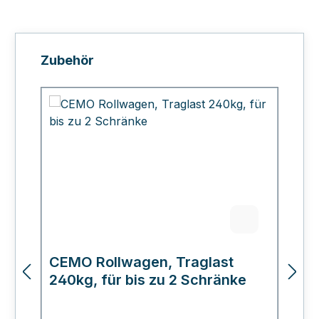
Produktgalerie überspringen
Zubehör
CEMO Rollwagen, Traglast
C
240kg, für bis zu 2 Schränke
L