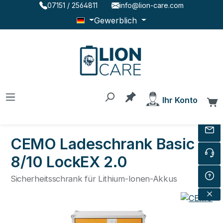
07151 / 2564811
info@lion-care.com
Zum Hauptinhalt springen
Gewerblich
Du hast 0 Produkte au
Ihr Konto
W
CEMO Ladeschrank Basic
8/10 LockEX 2.0
Sicherheitsschrank für Lithium-Ionen-Akkus
Bildergalerie überspringen