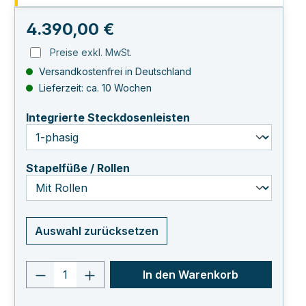
Regulärer Preis:
4.390,00 €
Preise exkl. MwSt.
Versandkostenfrei in Deutschland
Lieferzeit: ca. 10 Wochen
auswählen
Integrierte Steckdosenleisten
auswählen
Stapelfüße / Rollen
Auswahl zurücksetzen
Produkt Anzahl: Gib den gewünschten 
In den Warenkorb