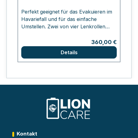
Perfekt geeignet für das Evakuieren im
S
Havariefall und für das einfache
L
Umstellen. Zwei von vier Lenkrollen
F
haben eine integrierte Fußbremse.
S
s
Regulärer Preis:
360,00 €
um
Details
S
se
e
L
v
Kontakt