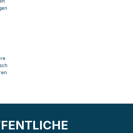
nen
gen
ere
isch
ren
FFENTLICHE