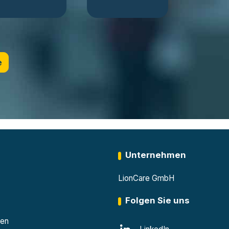
während des
ermöglichen einen
Ladevorgangs.
sicheren Einsatz im
Arbeitsalltag.
Produkte ►
Produkte ►
e
Unternehmen
LionCare GmbH
Folgen Sie uns
den