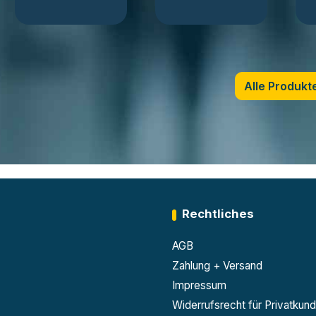
Brandrisiken,
ermöglichen einen
schaffen Ordnung
sicheren Einsatz im
und eignen sich für
Arbeitsalltag.
unterschiedliche
Batterietypen und -
Produkte ►
mengen.
Alle Produkt
Produkte ►
Rechtliches
AGB
Zahlung + Versand
Impressum
Widerrufsrecht für Privatkun