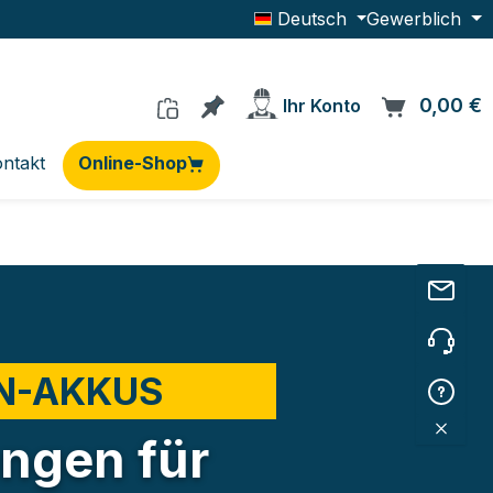
Deutsch
Gewerblich
Du hast 0 Produkte auf dem Me
0,00 €
W
Ihr Konto
ntakt
Online-Shop
EN-AKKUS
ngen für