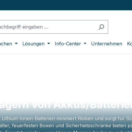
nchen
Lösungen
Info-Center
Unternehmen
Ko
agern von Akkus/Batteri
 Lithium-Ionen-Batterien minimiert Risiken und sorgt für S
lter, feuerfesten Boxen und Sicherheitsschränke bieten 