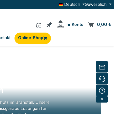
Deutsch
Gewerblich
Du hast 0 Produkte auf dem Me
0,00 €
W
Ihr Konto
ntakt
Online-Shop
en
chutz im Brandfall. Unsere
passgenaue Lösungen für