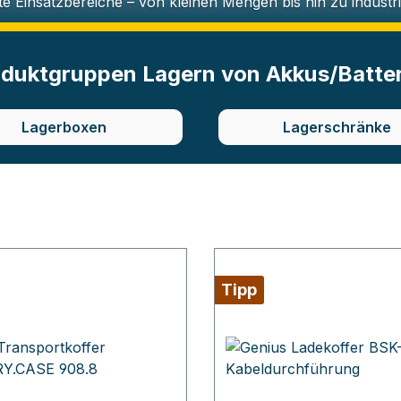
te Einsatzbereiche – von kleinen Mengen bis hin zu industr
duktgruppen Lagern von Akkus/Batte
Lagerboxen
Lagerschränke
Tipp