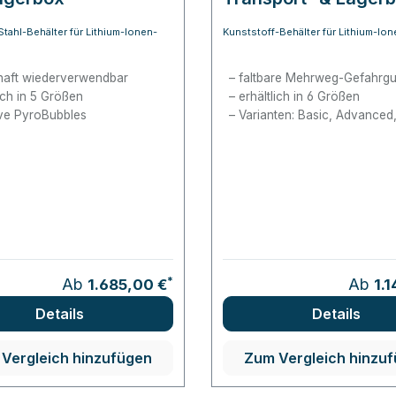
Stahl-Behälter für Lithium-Ionen-
Kunststoff-Behälter für Lithium-Io
aft wiederverwendbar
faltbare Mehrweg-Gefahrgu
lich in 5 Größen
erhältlich in 6 Größen
ive PyroBubbles
Varianten: Basic, Advanced
*
Regulä
Ab
Ab
1.685,00 €
1.
Details
Details
Vergleich hinzufügen
Zum Vergleich hinzu