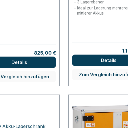
3 Lagerebenen
Ideal zur Lagerung mehrerer
mittlerer Akkus
Re
1.
Regulärer Preis:
825,00 €
Details
Details
Zum Vergleich hinzu
Vergleich hinzufügen