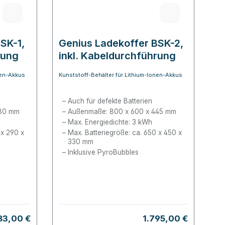
SK-1,
Genius Ladekoffer BSK-2,
rung
inkl. Kabeldurchführung
nen-Akkus
Kunststoff-Behälter für Lithium-Ionen-Akkus
Auch für defekte Batterien
280 mm
Außenmaße: 800 x 600 x 445 mm
Max. Energiedichte: 3 kWh
 x 290 x
Max. Batteriegröße: ca. 650 x 450 x
330 mm
Inklusive PyroBubbles
gulärer Preis:
Regulärer Preis:
83,00 €
1.795,00 €