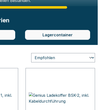
iellen Beständen.
rien
Lagercontainer