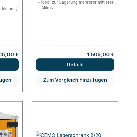
Ideal zur Lagerung mehrerer mittlerer
Akkus
 kleiner /
gulärer Preis:
Regulärer Preis:
115,00 €
1.505,00 €
Details
fügen
Zum Vergleich hinzufügen