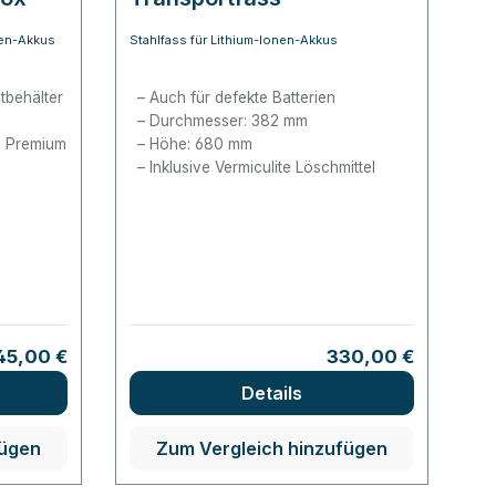
nen-Akkus
Stahlfass für Lithium-Ionen-Akkus
tbehälter
Auch für defekte Batterien
Durchmesser: 382 mm
, Premium
Höhe: 680 mm
Inklusive Vermiculite Löschmittel
rer Preis:
Regulärer Preis:
145,00 €
330,00 €
Details
fügen
Zum Vergleich hinzufügen