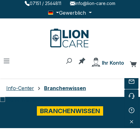
07151 / 2564811
info@lion-care.com
Zum Hauptinhalt springen
Gewerblich
Du hast 0 Produkte au
Ihr Konto
W
Info-Center
Branchenwissen
BRANCHENWISSEN