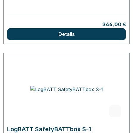
Regulärer Pr
346,00 €
Details
LogBATT SafetyBATTbox S-1