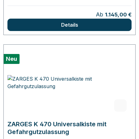
Regulärer Preis:
Ab
1.145,00 €
Details
Neu
ZARGES K 470 Universalkiste mit
Gefahrgutzulassung