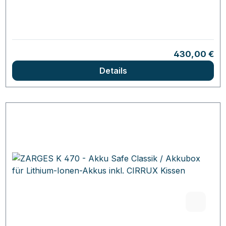
Regulärer Pr
430,00 €
Details