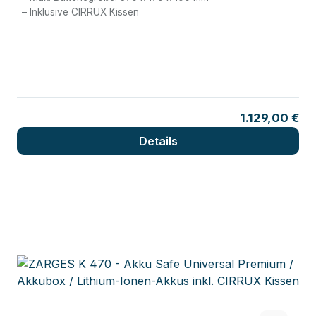
Inklusive CIRRUX Kissen
Regulärer Pre
1.129,00 €
Details