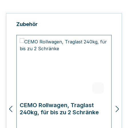
Produktgalerie überspringen
Zubehör
CEMO Rollwagen, Traglast
C
240kg, für bis zu 2 Schränke
L