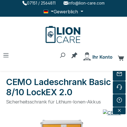
07151 / 2564811
info@lion-care.com
Zum Hauptinhalt springen
Gewerblich
Du hast 0 Produkte au
Ihr Konto
W
CEMO Ladeschrank Basic
8/10 LockEX 2.0
Sicherheitsschrank für Lithium-Ionen-Akkus
Bildergalerie überspringen