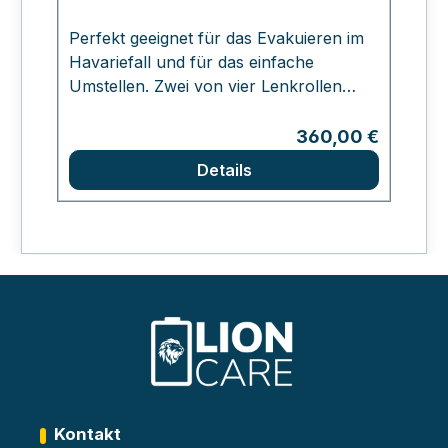
Perfekt geeignet für das Evakuieren im
S
Havariefall und für das einfache
L
Umstellen. Zwei von vier Lenkrollen
F
haben eine integrierte Fußbremse.
S
s
Regulärer Preis:
360,00 €
um
Details
S
se
e
L
v
Kontakt