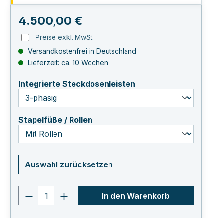
Regulärer Preis:
4.500,00 €
Preise exkl. MwSt.
Versandkostenfrei in Deutschland
Lieferzeit: ca. 10 Wochen
auswählen
Integrierte Steckdosenleisten
auswählen
Stapelfüße / Rollen
Auswahl zurücksetzen
Produkt Anzahl: Gib den gewünschten 
In den Warenkorb