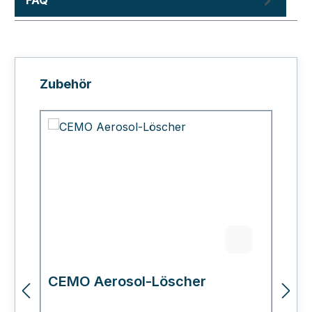
Produktgalerie überspringen
Zubehör
CEMO Aerosol-Löscher
C
L