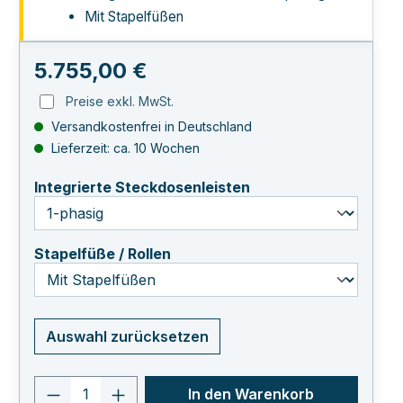
Mit Stapelfüßen
Regulärer Preis:
5.755,00 €
Preise exkl. MwSt.
Versandkostenfrei in Deutschland
Lieferzeit: ca. 10 Wochen
auswählen
Integrierte Steckdosenleisten
auswählen
Stapelfüße / Rollen
Auswahl zurücksetzen
Produkt Anzahl: Gib den gewünschten 
In den Warenkorb