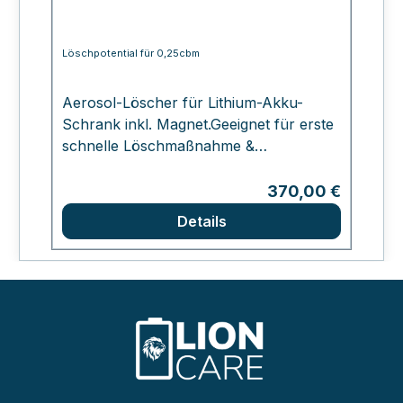
Löschpotential für 0,25cbm
S
L
Aerosol-Löscher für Lithium-Akku-
F
Schrank inkl. Magnet.Geeignet für erste
S
schnelle Löschmaßnahme &
s
Flammenunterdrückung, automatische
um
pyrotechnische Auslösung, bedarf
Regulärer Preis:
370,00 €
S
keiner Wartung.(Die Installation ist vom
se
Details
Kunden vorzunehmen)Außenmaße (l x
e
b x h): 165 x 32 x 32 mm Gewicht: 0,31
L
kg.
v