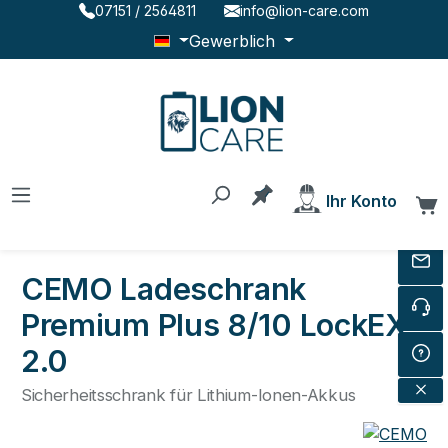
07151 / 2564811
info@lion-care.com
Zum Hauptinhalt springen
Gewerblich
Du hast 0 Produkte au
Ihr Konto
W
CEMO Ladeschrank
Premium Plus 8/10 LockEX
2.0
Sicherheitsschrank für Lithium-Ionen-Akkus