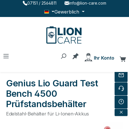
07151 / 2564811
info@lion-care.com
Zum Hauptinhalt springen
Gewerblich
Du hast 0 Produkte au
Ihr Konto
W
Genius Lio Guard Test
Bench 4500
Prüfstandsbehälter
Edelstahl-Behälter für Li-Ionen-Akkus