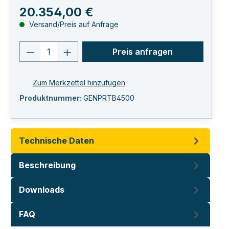
Regulärer Preis:
20.354,00 €
Versand/Preis auf Anfrage
Produkt Anzahl: Gib den gewünschten 
Preis anfragen
Zum Merkzettel hinzufügen
Produktnummer:
GENPRTB4500
Technische Daten
Beschreibung
Downloads
FAQ