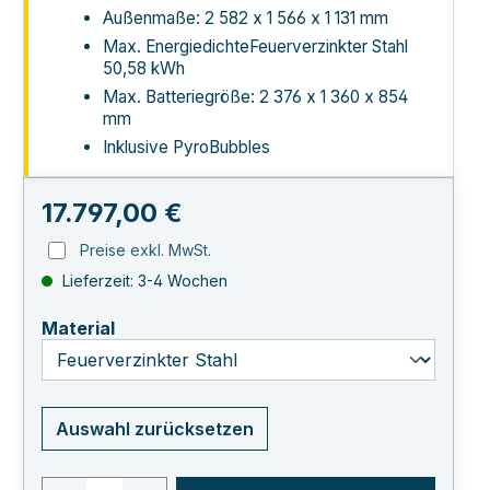
Außenmaße: 2 582 x 1 566 x 1 131 mm
Max. EnergiedichteFeuerverzinkter Stahl
50,58 kWh
Max. Batteriegröße: 2 376 x 1 360 x 854
mm
Inklusive PyroBubbles
Regulärer Preis:
17.797,00 €
Preise exkl. MwSt.
Lieferzeit: 3-4 Wochen
auswählen
Material
Auswahl zurücksetzen