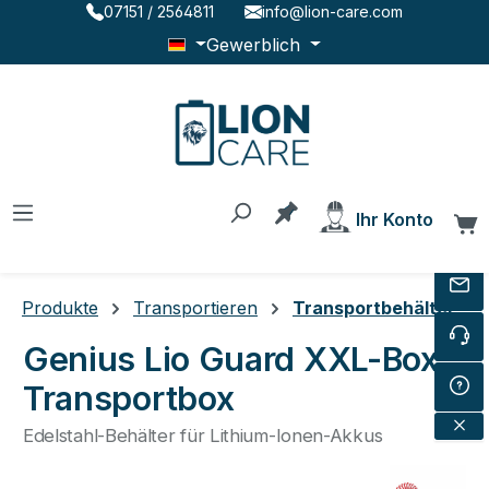
07151 / 2564811
info@lion-care.com
Zum Hauptinhalt springen
Gewerblich
Du hast 0 Produkte au
Ihr Konto
W
Produkte
Transportieren
Transportbehälter
Genius Lio Guard XXL-Box
Transportbox
Edelstahl-Behälter für Lithium-Ionen-Akkus