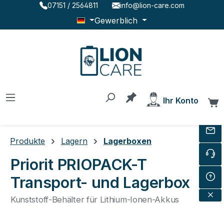
07151 / 2564811
info@lion-care.com
Zum Hauptinhalt springen
Gewerblich
Du hast 0 Produkte au
Ihr Konto
W
Produkte
Lagern
Lagerboxen
Priorit PRIOPACK-T
Transport- und Lagerbox
Kunststoff-Behälter für Lithium-Ionen-Akkus