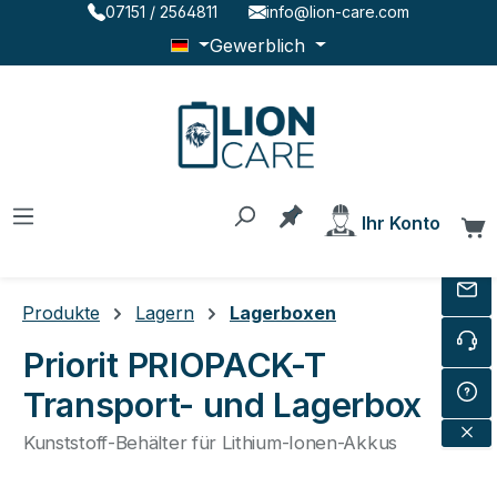
07151 / 2564811
info@lion-care.com
Zum Hauptinhalt springen
Gewerblich
Du hast 0 Produkte au
Ihr Konto
W
Produkte
Lagern
Lagerboxen
Priorit PRIOPACK-T
Transport- und Lagerbox
Kunststoff-Behälter für Lithium-Ionen-Akkus