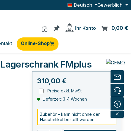
Deutsch
Gewerblich
Du hast 0 Produkte auf dem Me
0,00 €
W
Ihr Konto
ntakt
Online-Shop
-Lagerschrank FMplus
Regulärer Preis:
310,00 €
Preise exkl. MwSt.
Lieferzeit: 3-4 Wochen
Zubehör – kann nicht ohne den
Hauptartikel bestellt werden