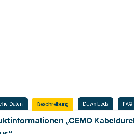
che Daten
Downloads
FAQ
Beschreibung
uktinformationen
„CEMO Kabeldurch
us“