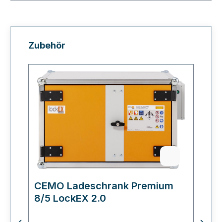
Produktgalerie überspringen
Zubehör
CEMO Ladeschrank Premium
C
8/5 LockEX 2.0
L