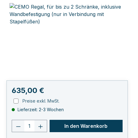
Bildergalerie überspringen
Regulärer Preis:
635,00 €
Preise exkl. MwSt.
Lieferzeit: 2-3 Wochen
Produkt Anzahl: Gib den gewünschten 
In den Warenkorb