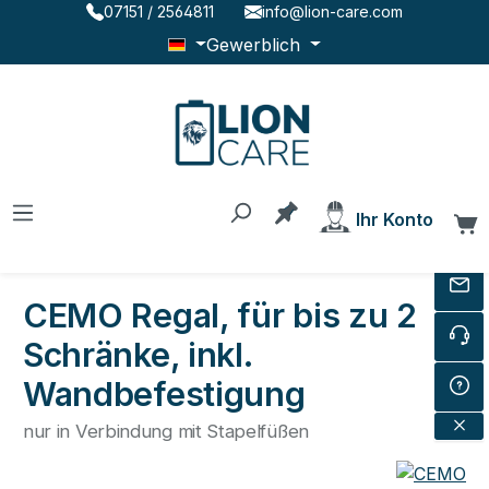
07151 / 2564811
info@lion-care.com
Zum Hauptinhalt springen
Gewerblich
Du hast 0 Produkte au
Ihr Konto
W
CEMO Regal, für bis zu 2
Schränke, inkl.
Wandbefestigung
nur in Verbindung mit Stapelfüßen