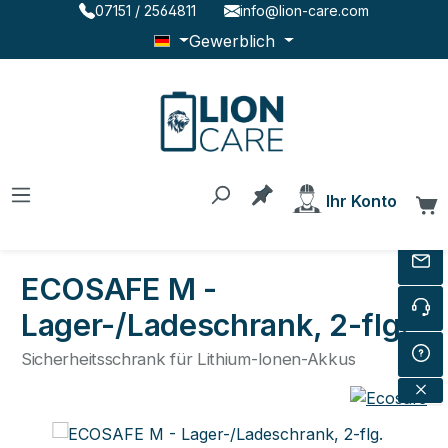
07151 / 2564811
info@lion-care.com
Zum Hauptinhalt springen
Gewerblich
Du hast 0 Produkte au
Ihr Konto
W
ECOSAFE M -
Lager-/Ladeschrank, 2-flg.
Sicherheitsschrank für Lithium-Ionen-Akkus
Bildergalerie überspringen