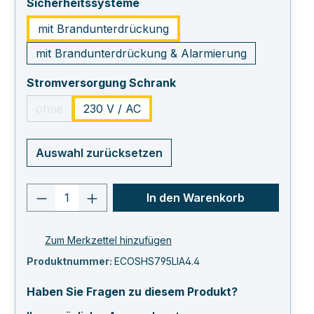
auswählen
Sicherheitssysteme
mit Brandunterdrückung
mit Brandunterdrückung & Alarmierung
auswählen
Stromversorgung Schrank
ohne
230 V / AC
(Diese Option ist zurzeit nicht verfügbar.)
Auswahl zurücksetzen
Produkt Anzahl: Gib den gewünschten 
In den Warenkorb
Zum Merkzettel hinzufügen
Produktnummer:
ECOSHS795LIA4.4
Haben Sie Fragen zu diesem Produkt?