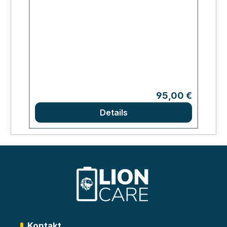
Regulärer Preis:
95,00 €
Details
Kontakt