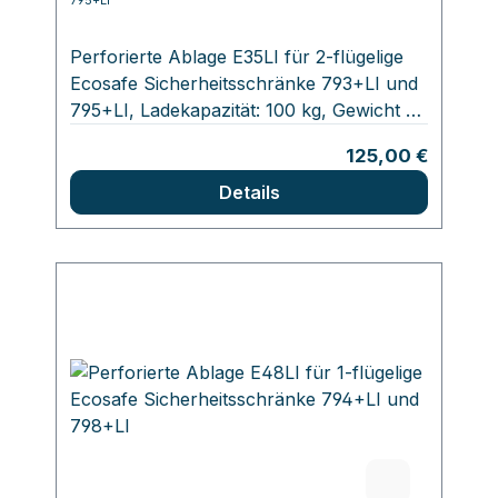
Perforierte Ablage E35LI für 2-flügelige
Ecosafe Sicherheitsschränke 793+LI und
795+LI, Ladekapazität: 100 kg, Gewicht 7
kg, Abmessungen: 1000 x 380 x 25 mm
Regulärer Preis:
125,00 €
Details