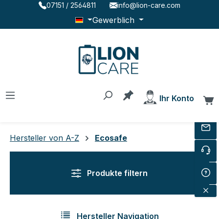
07151 / 2564811
info@lion-care.com
Zum Hauptinhalt springen
Gewerblich
Du hast 0 Produkte au
Ihr Konto
W
Hersteller von A-Z
Ecosafe
Produkte filtern
Hersteller Navigation