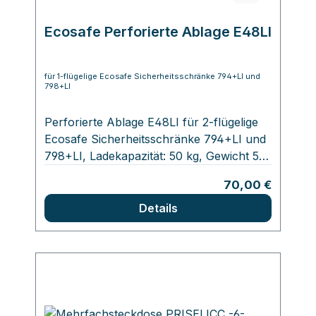
Ecosafe Perforierte Ablage E48LI
für 1-flügelige Ecosafe Sicherheitsschränke 794+LI und
798+LI
Perforierte Ablage E48LI für 2-flügelige
Ecosafe Sicherheitsschränke 794+LI und
798+LI, Ladekapazität: 50 kg, Gewicht 5
kg, Abmessungen: 490 x 380 x 25 mm
Regulärer Preis:
70,00 €
Details