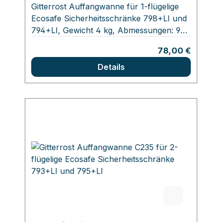
Gitterrost Auffangwanne für 1-flügelige
Ecosafe Sicherheitsschränke 798+LI und
794+LI, Gewicht 4 kg, Abmessungen: 90
x 480 x 400 mm. Durch diesen Gitterrost
Regulärer Preis:
78,00 €
ist die Bodenauffangwanne als weitere
Ablagefläche am Boden des
Details
Sicherheitsschrank nutzbar.