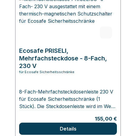
Ecosafe PRISELI,
Mehrfachsteckdose - 8-Fach,
230 V
für Ecosafe Sicherheitsschränke
8-Fach-Mehrfachsteckdosenleiste 230 V
für Ecosafe Sicherheitsschränke (1
Stück). Die Steckdosenleiste wird im Werk
in mittleren Höhe montiert. Sollten andere
Regulärer Preis:
155,00 €
Postionen im Schrank gewünscht sein,
bitten wir Sie, Rücksprache mit uns zu
Details
halten.