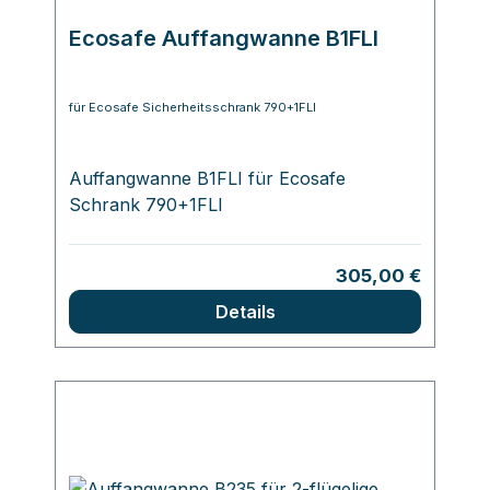
Ecosafe Auffangwanne B1FLI
für Ecosafe Sicherheitsschrank 790+1FLI
Auffangwanne B1FLI für Ecosafe
Schrank 790+1FLI
Regulärer Preis:
305,00 €
Details