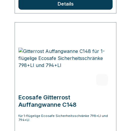
Lieferumfang enthaltene AA‑Batterien, die
Details
für eine Lebensdauer von ca. 80.000
Schließzyklen ausgelegt sind. Der
Batterieladestand kann über eine
integrierte LED angezeigt werden.
Ecosafe Gitterrost
Auffangwanne C148
für 1-flügelige Ecosafe Sicherheitsschränke 798+LI und
794+LI