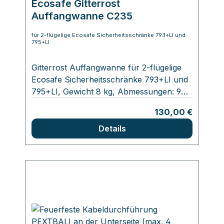
Ecosafe Gitterrost
Auffangwanne C235
für 2-flügelige Ecosafe Sicherheitsschränke 793+LI und
795+LI
Gitterrost Auffangwanne für 2-flügelige
Ecosafe Sicherheitsschränke 793+LI und
795+LI, Gewicht 8 kg, Abmessungen: 90
x 980 x 400 mm. Durch diesen Gitterrost
Regulärer Preis:
130,00 €
ist die Bodenauffangwanne als weitere
Ablagefläche am Boden des
Details
Sicherheitsschrank nutzbar.