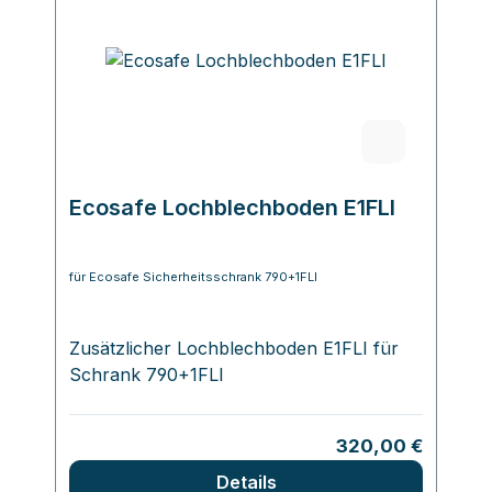
Ecosafe Lochblechboden E1FLI
für Ecosafe Sicherheitsschrank 790+1FLI
Zusätzlicher Lochblechboden E1FLI für
Schrank 790+1FLI
Regulärer Preis:
320,00 €
Details