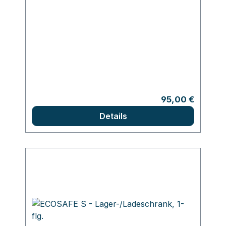
Regulärer Preis:
95,00 €
Details