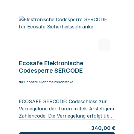
Lüftung des Raums empfohlen. Das
System bedarf keiner speziellen Wartung
und hat eine Lebensdauer von 15 Jahren.
Ecosafe Elektronische
Codesperre SERCODE
für Ecosafe Sicherheitsschränke
ECOSAFE SERCODE: Codeschloss zur
Verriegelung der Türen mittels 4‑stelligem
Zahlencode. Die Verriegelung erfolgt über
eine 2‑Punkt‑Fixierung. Die
Regulärer Preis:
340,00 €
Stromversorgung erfolgt über zwei im