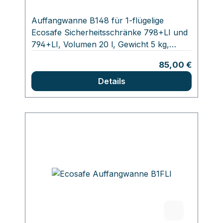
Auffangwanne B148 für 1-flügelige
Ecosafe Sicherheitsschränke 798+LI und
794+LI, Volumen 20 l, Gewicht 5 kg,
Abmessungen: 100 x 480 x 410 mm,
Regulärer Preis:
85,00 €
Abdeckung optional erhältlich
Details