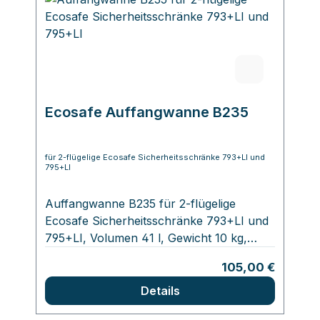
Ecosafe Auffangwanne B235
für 2-flügelige Ecosafe Sicherheitsschränke 793+LI und
795+LI
Auffangwanne B235 für 2-flügelige
Ecosafe Sicherheitsschränke 793+LI und
795+LI, Volumen 41 l, Gewicht 10 kg,
Abmessungen: 100 x 1000 x 410 mm
Regulärer Preis:
105,00 €
Details