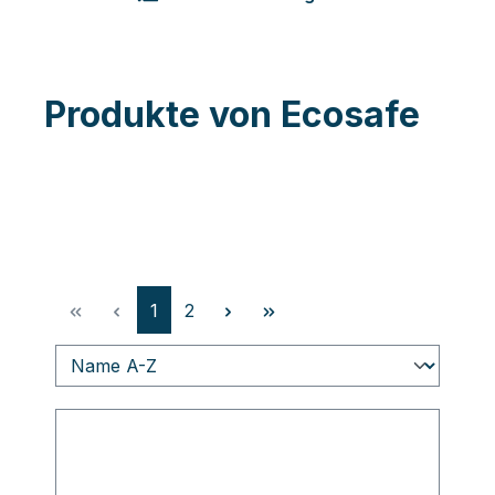
Produkte von Ecosafe
Seite
Seite
1
2