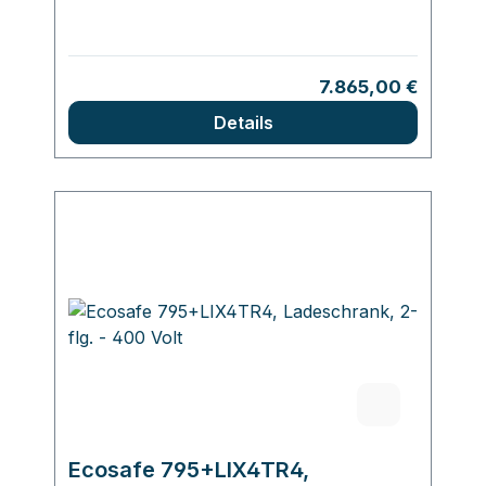
Regulärer Preis:
7.865,00 €
Details
Ecosafe 795+LIX4TR4,