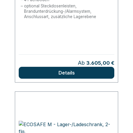
optional Steckdosenleisten,
Brandunterdrückung-/Alarmsystem,
Anschlussart, zusätzliche Lagerebene
Regulärer Preis:
Ab
3.605,00 €
Details