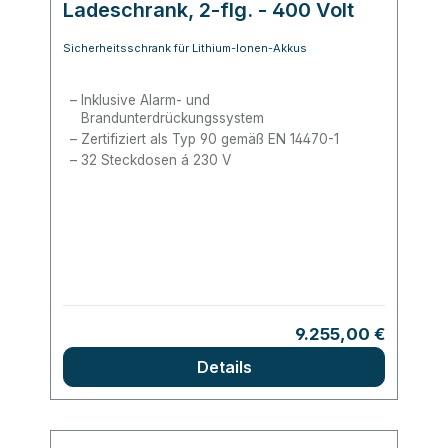
Ladeschrank, 2-flg. - 400 Volt
Sicherheitsschrank für Lithium-Ionen-Akkus
Inklusive Alarm- und
Brandunterdrückungssystem
Zertifiziert als Typ 90 gemäß EN 14470-1
32 Steckdosen á 230 V
Regulärer Preis:
9.255,00 €
Details