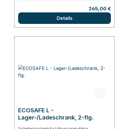
Regulärer Preis:
265,00 €
Details
ECOSAFE L -
Lager-/Ladeschrank, 2-flg.
Sicherheitsschrank für Lithium-Ionen-Akkus