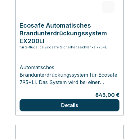
Ecosafe Automatisches
Brandunterdrückungssystem
EX200LI
für 2-flügelige Ecosafe Sicherheitsschränke 795+LI
Automatisches
Brandunterdrückungssystem für Ecosafe
795+LI. Das System wird bei einer
Temperatur von 79°C thermisch
Regulärer Preis:
845,00 €
ausgelöst. Das Löschmittel ist ein Gemisch
aus Kaliumnitrat und Polyepoxid, welches
Details
auf die brennenden Lithium-Ionen-
Batterien einwirkt. Für das Auslösen des
Feuerlöschers ist kein Strom erforderlich.
Nach Gebrauch wird eine sorgfältige