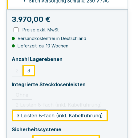
Stromversorgung Schrank: 230 V / AC
Regulärer Preis:
3.970,00 €
Preise exkl. MwSt.
Versandkostenfrei in Deutschland
Lieferzeit: ca. 10 Wochen
auswählen
Anzahl Lagerebenen
2
3
(Diese Option ist zurzeit nicht verfügbar.)
auswählen
Integrierte Steckdosenleisten
Ohne
(Diese Option ist zurzeit nicht verfügbar.)
2 Leisten 8-fach (inkl. Kabelführung)
(Diese Option ist zurzeit nicht verfügbar
3 Leisten 8-fach (inkl. Kabelführung)
auswählen
Sicherheitssysteme