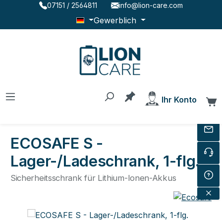
07151 / 2564811
info@lion-care.com
Zum Hauptinhalt springen
Gewerblich
Du hast 0 Produkte au
Ihr Konto
W
ECOSAFE S -
Lager-/Ladeschrank, 1-flg.
Sicherheitsschrank für Lithium-Ionen-Akkus
Bildergalerie überspringen