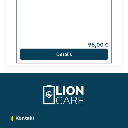
Regulärer Preis:
95,00 €
Details
Kontakt