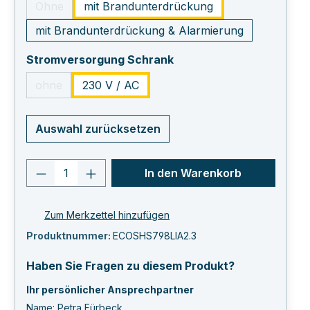
Ohne
mit Brandunterdrückung
(Diese Option ist zurzeit nicht verfügbar.)
mit Brandunterdrückung & Alarmierung
auswählen
Stromversorgung Schrank
ohne
230 V / AC
(Diese Option ist zurzeit nicht verfügbar.)
Auswahl zurücksetzen
Produkt Anzahl: Gib den gewünschten 
In den Warenkorb
Zum Merkzettel hinzufügen
Produktnummer:
ECOSHS798LIA2.3
Haben Sie Fragen zu diesem Produkt?
Ihr persönlicher Ansprechpartner
Name: Petra Fürbeck