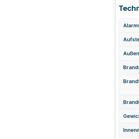
Techn
Alarmw
Aufste
Außen
Brand
Brand
Brand
Gewich
Innen