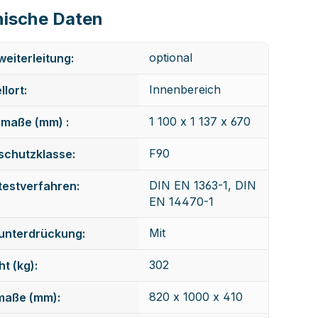
ische Daten
optional
eiterleitung:
Innenbereich
llort:
1 100 x 1 137 x 670
maße (mm) :
F90
schutzklasse:
DIN EN 1363-1, DIN
testverfahren:
EN 14470-1
Mit
unterdrückung:
302
t (kg):
820 x 1000 x 410
maße (mm):