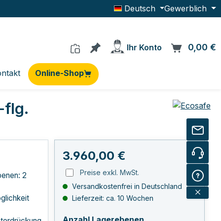
Deutsch
Gewerblich
Du hast 0 Produkte auf dem Me
0,00 €
W
Ihr Konto
ntakt
Online-Shop
flg.
Regulärer Preis:
3.960,00 €
Preise exkl. MwSt.
enen: 2
Versandkostenfrei in Deutschland
lichkeit
Lieferzeit: ca. 10 Wochen
auswählen
Anzahl Lagerebenen
terdrückung