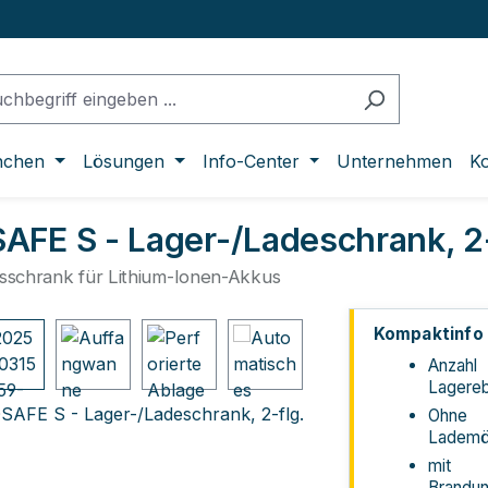
nchen
Lösungen
Info-Center
Unternehmen
Ko
FE S - Lager-/Ladeschrank, 2-
tsschrank für Lithium-Ionen-Akkus
lerie überspringen
Kompaktinfo
Anzahl
Lagereb
Ohne
Lademög
mit
Brandun