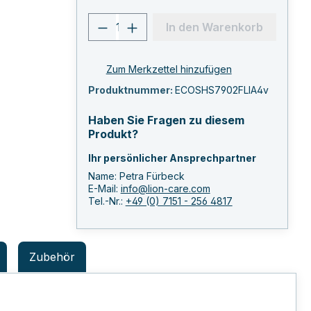
Produkt Anzahl: Gib den ge
In den Warenkorb
Zum Merkzettel hinzufügen
Produktnummer:
ECOSHS7902FLIA4v
Haben Sie Fragen zu diesem
Produkt?
Ihr persönlicher Ansprechpartner
Name: Petra Fürbeck
E-Mail:
info@lion-care.com
Tel.-Nr.:
+49 (0) 7151 - 256 4817
Zubehör