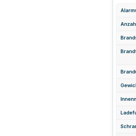
Alarmw
Anzahl
Brand
Brand
Brand
Gewich
Innen
Ladefu
Schra