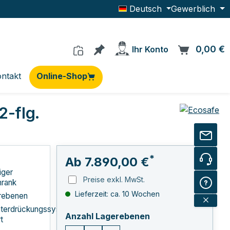
Deutsch
Gewerblich
Du hast 0 Produkte auf dem Me
0,00 €
W
Ihr Konto
ntakt
Online-Shop
-flg.
*
Ab
7.890,00 €
iger
Preise exkl. MwSt.
hrank
Lieferzeit: ca. 10 Wochen
rebenen
nterdrückungssystem
auswählen
Anzahl Lagerebenen
t