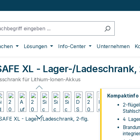
nchen
Lösungen
Info-Center
Unternehmen
Ko
AFE XL - Lager-/Ladeschrank, 2
tsschrank für Lithium-Ionen-Akkus
lerie überspringen
Kompaktinfo
2-flügel
Stahlsc
4 Lage
Brandu
integrier