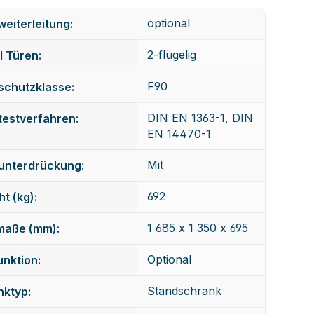
optional
eiterleitung:
2-flügelig
 Türen:
F90
schutzklasse:
DIN EN 1363-1, DIN
testverfahren:
EN 14470-1
Mit
unterdrückung:
692
t (kg):
1 685 x 1 350 x 695
maße (mm):
Optional
nktion:
Standschrank
nktyp: