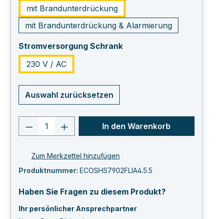
mit Brandunterdrückung
mit Brandunterdrückung & Alarmierung
auswählen
Stromversorgung Schrank
230 V / AC
Auswahl zurücksetzen
Produkt Anzahl: Gib den gewünschten 
In den Warenkorb
Zum Merkzettel hinzufügen
Produktnummer:
ECOSHS7902FLIA4.5.5
Haben Sie Fragen zu diesem Produkt?
Ihr persönlicher Ansprechpartner