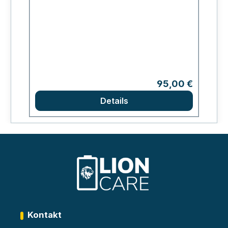
Regulärer Preis:
95,00 €
Details
Kontakt