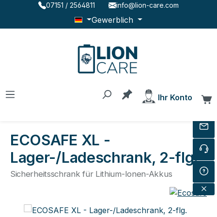
07151 / 2564811
info@lion-care.com
Zum Hauptinhalt springen
Gewerblich
Du hast 0 Produkte au
Ihr Konto
W
ECOSAFE XL -
Lager-/Ladeschrank, 2-flg.
Sicherheitsschrank für Lithium-Ionen-Akkus
Bildergalerie überspringen