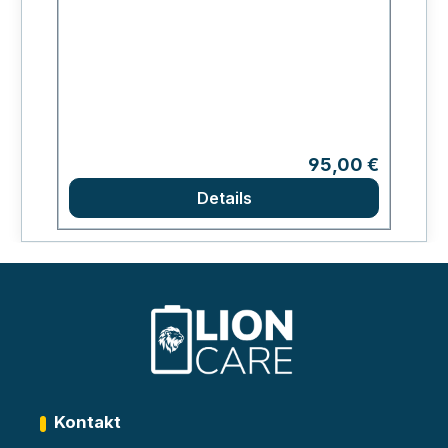
Regulärer Preis:
95,00 €
Details
Kontakt