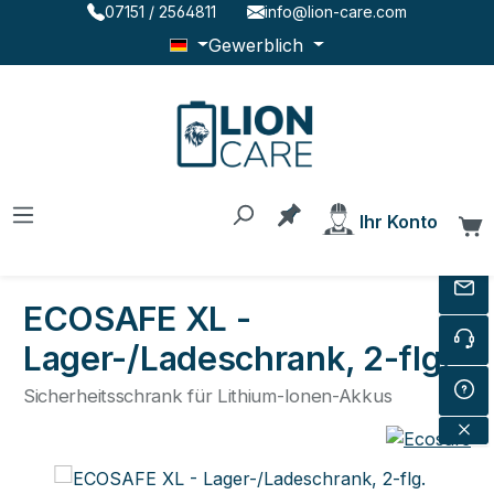
07151 / 2564811
info@lion-care.com
Zum Hauptinhalt springen
Gewerblich
Du hast 0 Produkte au
Ihr Konto
W
ECOSAFE XL -
Lager-/Ladeschrank, 2-flg.
Sicherheitsschrank für Lithium-Ionen-Akkus
Bildergalerie überspringen