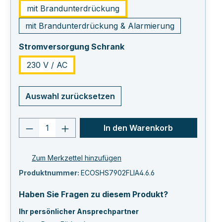
mit Brandunterdrückung
mit Brandunterdrückung & Alarmierung
auswählen
Stromversorgung Schrank
230 V / AC
Auswahl zurücksetzen
Produkt Anzahl: Gib den gewünschten 
In den Warenkorb
Zum Merkzettel hinzufügen
Produktnummer:
ECOSHS7902FLIA4.6.6
Haben Sie Fragen zu diesem Produkt?
Ihr persönlicher Ansprechpartner