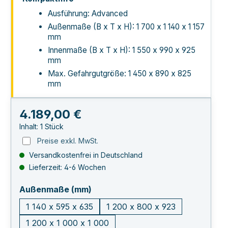
Ausführung: Advanced
Außenmaße (B x T x H): 1 700 x 1 140 x 1 157
mm
Innenmaße (B x T x H): 1 550 x 990 x 925
mm
Max. Gefahrgutgröße: 1 450 x 890 x 825
mm
Regulärer Preis:
4.189,00 €
Inhalt:
1 Stück
Preise exkl. MwSt.
Versandkostenfrei in Deutschland
Lieferzeit: 4-6 Wochen
auswählen
Außenmaße (mm)
1 140 x 595 x 635
1 200 x 800 x 923
1 200 x 1 000 x 1 000