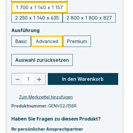
1 700 x 1 140 x 1 157
2 250 x 1 140 x 635
2 800 x 1 800 x 827
auswählen
Ausführung
Basic
Advanced
Premium
Auswahl zurücksetzen
Produkt Anzahl: Gib den gewünschten 
In den Warenkorb
Zum Merkzettel hinzufügen
Produktnummer:
GENVG2J158R
Haben Sie Fragen zu diesem Produkt?
Ihr persönlicher Ansprechpartner