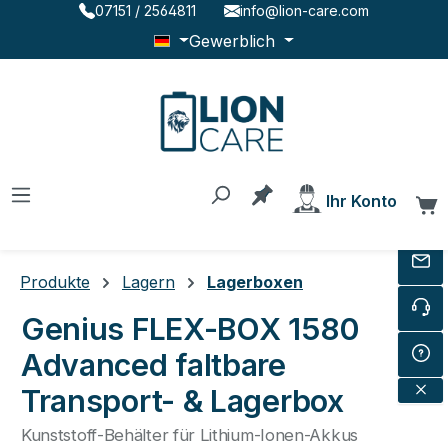
07151 / 2564811
info@lion-care.com
Zum Hauptinhalt springen
Gewerblich
Du hast 0 Produkte au
Ihr Konto
W
Produkte
Lagern
Lagerboxen
Genius FLEX-BOX 1580
Advanced faltbare
Transport- & Lagerbox
Kunststoff-Behälter für Lithium-Ionen-Akkus