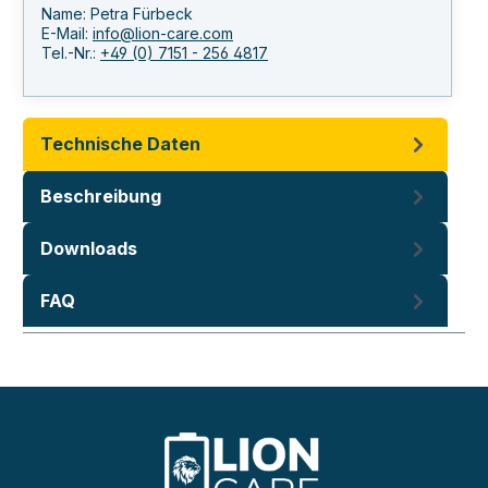
Name: Petra Fürbeck
E-Mail:
info@lion-care.com
Tel.-Nr.:
+49 (0) 7151 - 256 4817
Technische Daten
Beschreibung
Downloads
FAQ