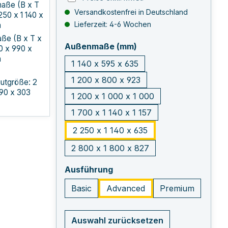
aße (B x T
Versandkostenfrei in Deutschland
250 x 1 140 x
Lieferzeit: 4-6 Wochen
m
ße (B x T x
auswählen
Außenmaße (mm)
00 x 990 x
m
1 140 x 595 x 635
1 200 x 800 x 923
utgröße: 2
90 x 303
1 200 x 1 000 x 1 000
1 700 x 1 140 x 1 157
2 250 x 1 140 x 635
2 800 x 1 800 x 827
auswählen
Ausführung
Basic
Advanced
Premium
Auswahl zurücksetzen