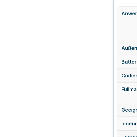
Anwen
Außen
Batter
Codie
Füllmat
Geeign
Innen