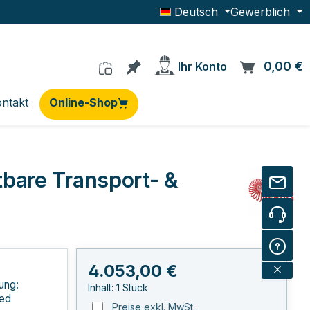
Deutsch
Gewerblich
Du hast 0 Produkte auf dem Me
0,00 €
W
Ihr Konto
ntakt
Online-Shop
bare Transport- &
Regulärer Preis:
4.053,00 €
ung:
Inhalt:
1 Stück
ed
Preise exkl. MwSt.