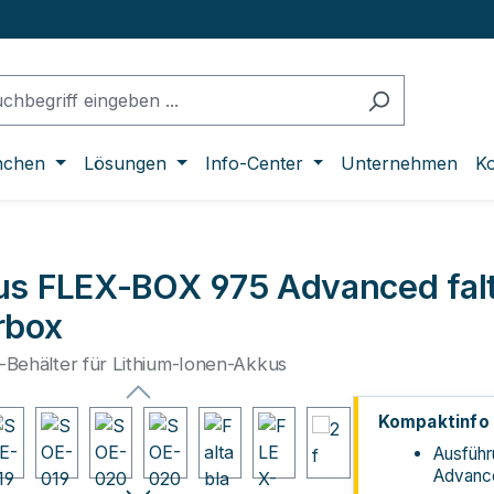
nchen
Lösungen
Info-Center
Unternehmen
Ko
us FLEX-BOX 975 Advanced falt
rbox
f-Behälter für Lithium-Ionen-Akkus
lerie überspringen
Kompaktinfo
Ausführ
Advanc