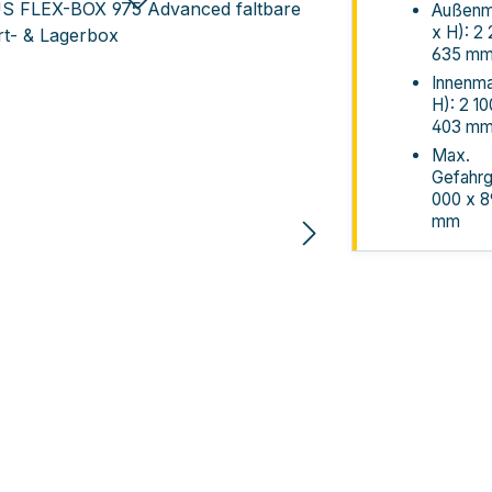
Außenm
x H): 2 
635 m
Innenma
H): 2 1
403 m
Max.
Gefahrg
000 x 8
mm