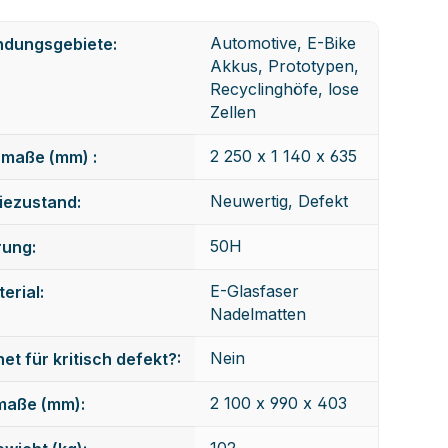
Automotive, E-Bike
dungsgebiete:
Akkus, Prototypen,
Recyclinghöfe, lose
Zellen
2 250 x 1 140 x 635
maße (mm) :
Neuwertig, Defekt
iezustand:
50H
rung:
E-Glasfaser
erial:
Nadelmatten
Nein
et für kritisch defekt?:
2 100 x 990 x 403
maße (mm):
102