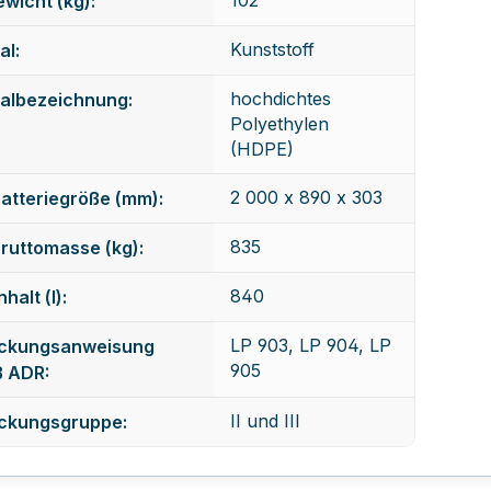
wicht (kg):
Kunststoff
al:
hochdichtes
ialbezeichnung:
Polyethylen
(HDPE)
2 000 x 890 x 303
atteriegröße (mm):
835
ruttomasse (kg):
840
halt (l):
LP 903, LP 904, LP
ckungsanweisung
905
 ADR:
II und III
ckungsgruppe: