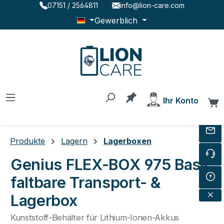
07151 / 2564811
info@lion-care.com
Zum Hauptinhalt springen
Gewerblich
Du hast 0 Produkte au
Ihr Konto
W
Produkte
Lagern
Lagerboxen
Genius FLEX-BOX 975 Basic
faltbare Transport- &
Lagerbox
Kunststoff-Behälter für Lithium-Ionen-Akkus