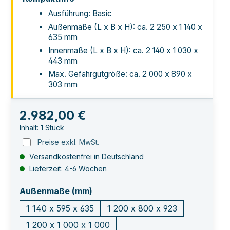
Ausführung: Basic
Außenmaße (L x B x H): ca. 2 250 x 1 140 x
635 mm
Innenmaße (L x B x H): ca. 2 140 x 1 030 x
443 mm
Max. Gefahrgutgröße: ca. 2 000 x 890 x
303 mm
Regulärer Preis:
2.982,00 €
Inhalt:
1 Stück
Preise exkl. MwSt.
Versandkostenfrei in Deutschland
Lieferzeit: 4-6 Wochen
auswählen
Außenmaße (mm)
1 140 x 595 x 635
1 200 x 800 x 923
1 200 x 1 000 x 1 000