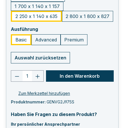
1 700 x 1 140 x 1 157
2 250 x 1 140 x 635
2 800 x 1 800 x 827
auswählen
Ausführung
Basic
Advanced
Premium
Auswahl zurücksetzen
Produkt Anzahl: Gib den gewünschten 
In den Warenkorb
Zum Merkzettel hinzufügen
Produktnummer:
GENVG2J975S
Haben Sie Fragen zu diesem Produkt?
Ihr persönlicher Ansprechpartner