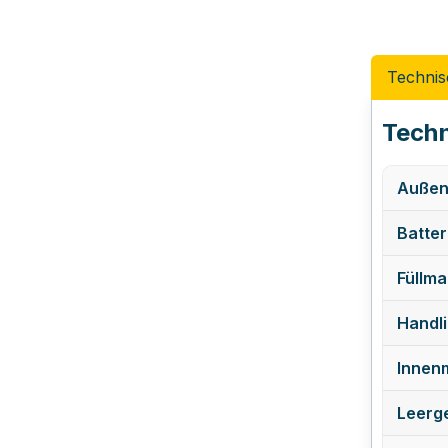
Technis
Techn
Außen
Batter
Füllmat
Handli
Innen
Leerge