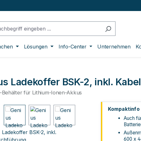
nchen
Lösungen
Info-Center
Unternehmen
Ko
s Ladekoffer BSK-2, inkl. Kab
f-Behälter für Lithium-Ionen-Akkus
lerie überspringen
Kompaktinfo
Auch fü
Batterie
Außenm
600 x 