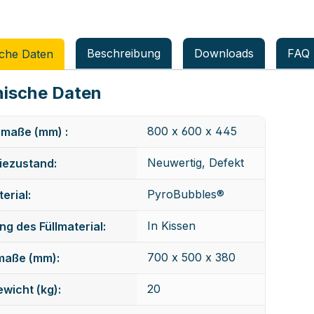
Beschreibung
Downloads
FAQ
che Daten
ische Daten
800 x 600 x 445
maße (mm) :
Neuwertig, Defekt
iezustand:
PyroBubbles®
erial:
In Kissen
ng des Füllmaterial:
700 x 500 x 380
maße (mm):
20
wicht (kg):