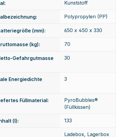
Kunststoff
al:
Polypropylen (PP)
ialbezeichnung:
650 x 450 x 330
atteriegröße (mm):
70
ruttomasse (kg):
30
Netto-Gefahrgutmasse
3
ale Energiedichte
PyroBubbles®
iefertes Füllmaterial:
(Füllkissen)
133
halt (l):
Ladebox, Lagerbox