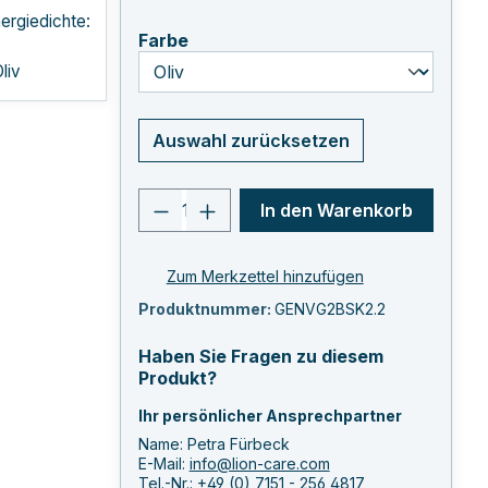
ergiedichte:
auswählen
Farbe
liv
Auswahl zurücksetzen
Produkt Anzahl: Gib den ge
In den Warenkorb
Zum Merkzettel hinzufügen
Produktnummer:
GENVG2BSK2.2
Haben Sie Fragen zu diesem
Produkt?
Ihr persönlicher Ansprechpartner
Name: Petra Fürbeck
E-Mail:
info@lion-care.com
Tel.-Nr.:
+49 (0) 7151 - 256 4817