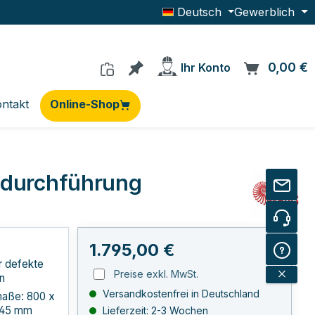
Deutsch
Gewerblich
Du hast 0 Produkte auf dem Me
0,00 €
W
Ihr Konto
ntakt
Online-Shop
eldurchführung
Regulärer Preis:
1.795,00 €
r defekte
Preise exkl. MwSt.
n
Versandkostenfrei in Deutschland
aße: 800 x
445 mm
Lieferzeit: 2-3 Wochen