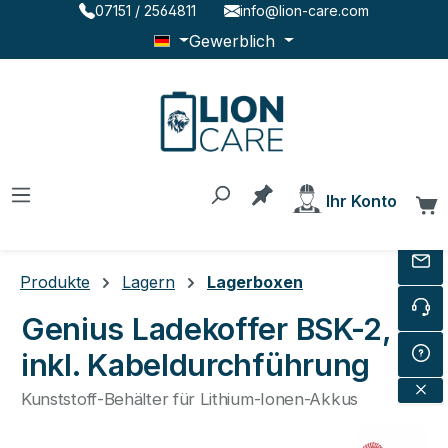
07151 / 2564811
info@lion-care.com
Zum Hauptinhalt springen
Gewerblich
Du hast 0 Produkte au
Ihr Konto
W
Produkte
Lagern
Lagerboxen
Genius Ladekoffer BSK-2,
inkl. Kabeldurchführung
Kunststoff-Behälter für Lithium-Ionen-Akkus