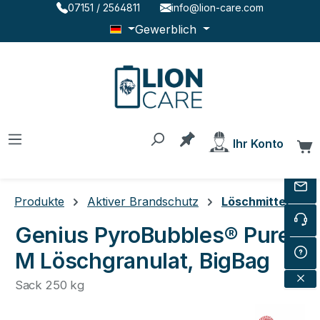
07151 / 2564811
info@lion-care.com
Zum Hauptinhalt springen
Gewerblich
Du hast 0 Produkte au
Ihr Konto
W
Produkte
Aktiver Brandschutz
Löschmittel
Genius PyroBubbles® Pure
M Löschgranulat, BigBag
Sack 250 kg