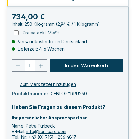
Regulärer Preis:
734,00 €
Inhalt:
250 Kilogramm
(2,94 € / 1 Kilogramm)
Preise exkl. MwSt.
Versandkostenfrei in Deutschland
Lieferzeit: 4-6 Wochen
Produkt Anzahl: Gib den gewünschten 
In den Warenkorb
Zum Merkzettel hinzufügen
Produktnummer:
GENLOPYRPU250
Haben Sie Fragen zu diesem Produkt?
Ihr persönlicher Ansprechpartner
Name: Petra Fürbeck
E-Mail:
info@lion-care.com
Tel.-Nr.:
+49 (0) 7151 - 256 4817