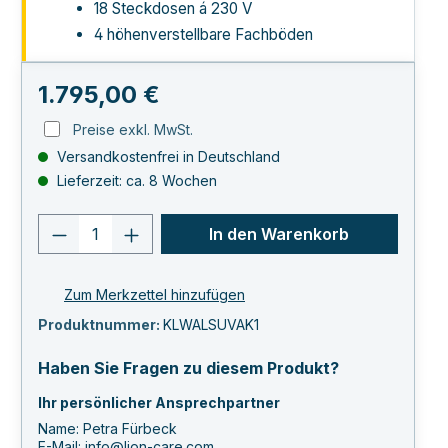
18 Steck­dosen á 230 V
4 höhenverstellbare Fach­böden
Regulärer Preis:
1.795,00 €
Preise exkl. MwSt.
Versandkostenfrei in Deutschland
Lieferzeit: ca. 8 Wochen
Produkt Anzahl: Gib den gewünschten 
In den Warenkorb
Zum Merkzettel hinzufügen
Produktnummer:
KLWALSUVAK1
Haben Sie Fragen zu diesem Produkt?
Ihr persönlicher Ansprechpartner
Name: Petra Fürbeck
E-Mail:
info@lion-care.com