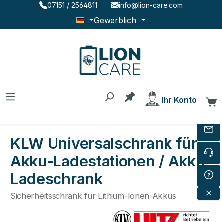
07151 / 2564811
info@lion-care.com
Zum Hauptinhalt springen
Gewerblich
Du hast 0 Produkte au
Ihr Konto
W
KLW Universalschrank für
Akku-Ladestationen / Akku-
Ladeschrank
Sicherheitsschrank für Lithium-Ionen-Akkus