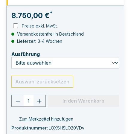
*
8.750,00 €
Preise exkl. MwSt.
Versandkostenfrei in Deutschland
Lieferzeit: 3-4 Wochen
auswählen
Ausführung
Auswahl zurücksetzen
Produkt Anzahl: Gib den gewünschten 
In den Warenkorb
Zum Merkzettel hinzufügen
Produktnummer:
LOXSHSLO20VDv