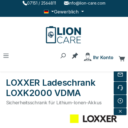
07151 / 2564811
info@lion-care.com
Zum Hauptinhalt springen
Gewerblich
Du hast 0 Produkte au
Ihr Konto
W
LOXXER Ladeschrank
LOXK2000 VDMA
Sicherheitsschrank für Lithium-Ionen-Akkus