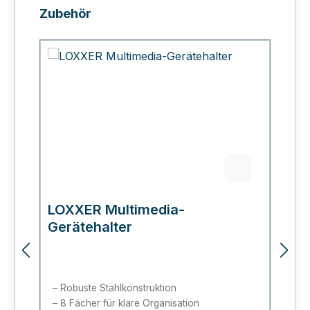
Produktgalerie überspringen
Zubehör
LOXXER Multimedia-
L
Gerätehalter
A
Robuste Stahlkonstruktion
8 Fächer für klare Organisation