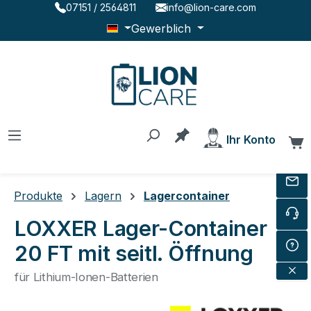
07151 / 2564811
info@lion-care.com
Zum Hauptinhalt springen
Gewerblich
Du hast 0 Produkte au
Ihr Konto
W
Produkte
Lagern
Lagercontainer
LOXXER Lager-Container
20 FT mit seitl. Öffnung
für Lithium-Ionen-Batterien