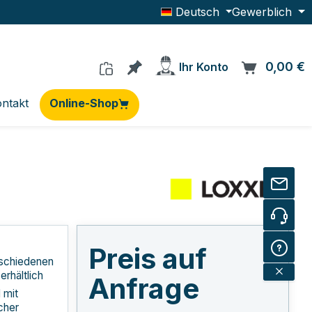
Deutsch
Gewerblich
Du hast 0 Produkte auf dem Me
0,00 €
W
Ihr Konto
ntakt
Online-Shop
Preis auf
rschiedenen
rhältlich
Anfrage
 mit
cher