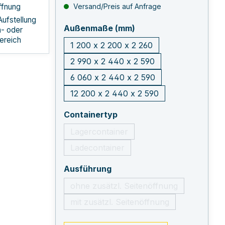
ffnung
Versand/Preis auf Anfrage
Aufstellung
auswählen
Außenmaße (mm)
n- oder
ereich
1 200 x 2 200 x 2 260
2 990 x 2 440 x 2 590
6 060 x 2 440 x 2 590
12 200 x 2 440 x 2 590
auswählen
Containertyp
Lagercontainer
Ladecontainer
auswählen
Ausführung
ohne zusätzl. Seitenöffnung
mit zusätzl. Seitenöffnung
(Diese Option ist zurzeit nicht v