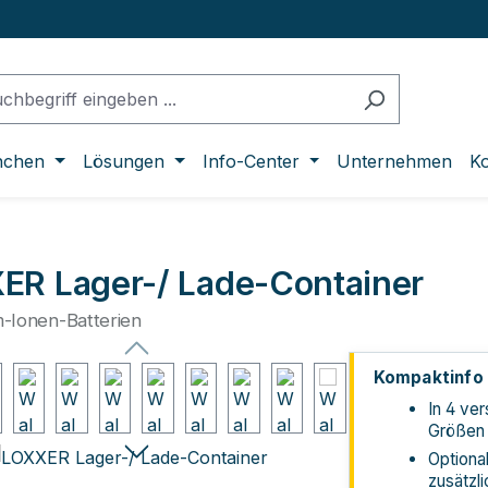
nchen
Lösungen
Info-Center
Unternehmen
Ko
ER Lager-/ Lade-Container
m-Ionen-Batterien
lerie überspringen
Kompaktinfo
In 4 ve
Größen e
Optional
zusätzli