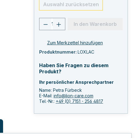
Auswahl zurücksetzen
Produkt Anzahl: Gib den ge
In den Warenkorb
Zum Merkzettel hinzufügen
Produktnummer:
LOXLAC
Haben Sie Fragen zu diesem
Produkt?
Ihr persönlicher Ansprechpartner
Name: Petra Fürbeck
E-Mail:
info@lion-care.com
Tel.-Nr.:
+49 (0) 7151 - 256 4817