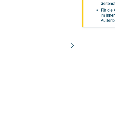
Seitenö
Für die 
im Inne
Außenb