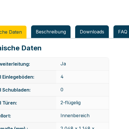
Beschreibung
Downloads
FAQ
che Daten
ische Daten
Ja
eiterleitung:
4
 Einlegeböden:
0
l Schubladen:
2-flügelig
 Türen:
Innenbereich
llort:
2 048 x 1 148 x
maße (mm) :