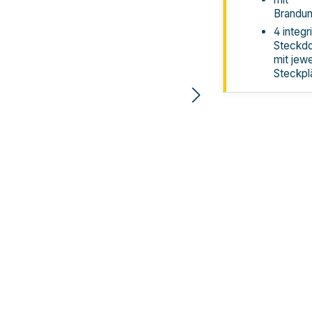
Brandun
4 integr
Steckdo
mit jewe
Steckpl