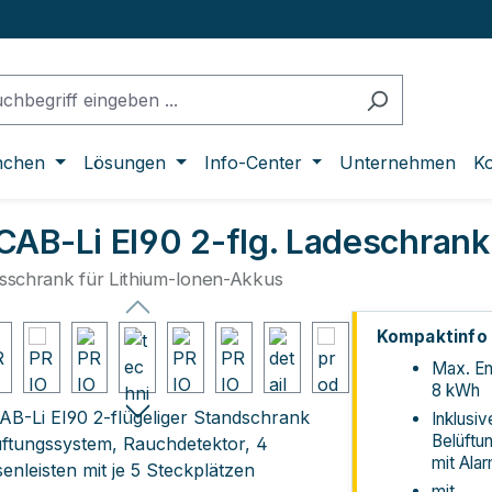
nchen
Lösungen
Info-Center
Unternehmen
Ko
AB-Li EI90 2-flg. Ladeschrank
tsschrank für Lithium-Ionen-Akkus
lerie überspringen
Kompaktinfo
Max. En
8 kWh
Inklusiv
Belüftu
mit Ala
mit