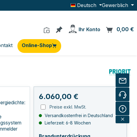
Deutsch
Gewerblich
Du hast 0 Produkte auf dem Me
0,00 €
W
Ihr Konto
ntakt
Online-Shop
Regulärer Preis:
6.060,00 €
ergiedichte:
Preise exkl. MwSt.
Versandkostenfrei in Deutschland
e
ngssystem
Lieferzeit: 6-8 Wochen
rmmelder
auswählen
Brandunterdrückung