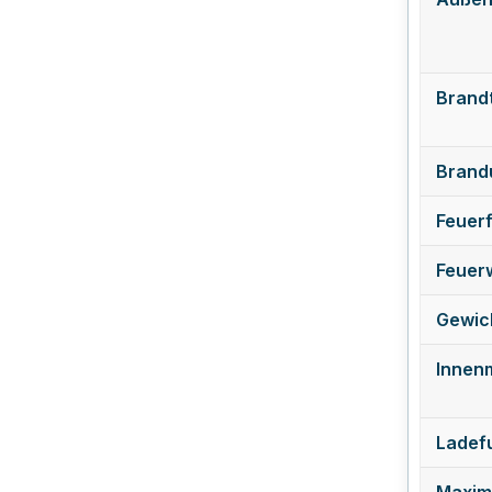
Brand
Brand
Feuerf
Feuerw
Gewich
Innen
Ladefu
Maxim