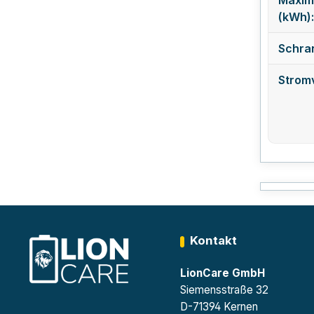
(kWh):
Schra
Strom
Kontakt
LionCare GmbH
Siemensstraße 32
D-71394 Kernen