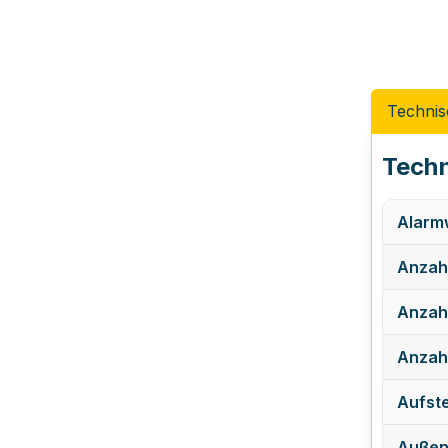
Technis
Techn
Alarmw
Anzahl
Anzah
Anzahl
Aufste
Außen