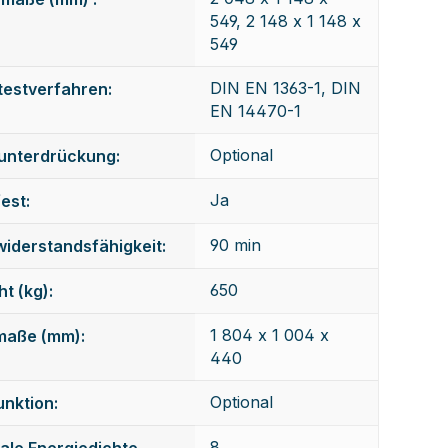
549, 2 148 x 1 148 x
549
DIN EN 1363-1, DIN
testverfahren:
EN 14470-1
Optional
unterdrückung:
Ja
est:
90 min
iderstandsfähigkeit:
650
t (kg):
1 804 x 1 004 x
maße (mm):
440
Optional
nktion:
8
ale Energiedichte