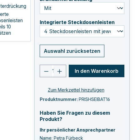
terdrückung
ierte
senleisten
auswähle
Integrierte Steckdosenleisten
ils 10
ätzen
Auswahl zurücksetzen
Produkt Anzahl: Gib den ge
In den Warenkorb
Zum Merkzettel hinzufügen
Produktnummer:
PRISHSEIBAT16
Haben Sie Fragen zu diesem
Produkt?
Ihr persönlicher Ansprechpartner
Name: Petra Fürbeck