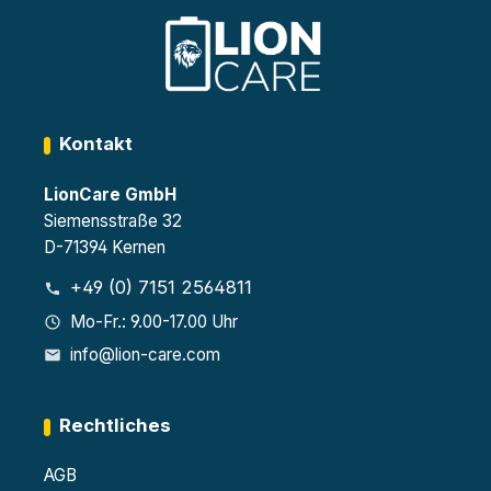
8
Zertif
V
Stec
iziert
4
kdos
als
höhe
en á
Typ
nver
230
90
stellb
V je
gemä
are
Lage
ß EN
Fac
rebe
Kontakt
1447
h­
ne
0-1
böde
LionCare GmbH
32
n
Stec
Siemensstraße 32
kdos
D-71394 Kernen
en á
230
+49 (0) 7151 2564811
V
Mo-Fr.: 9.00-17.00 Uhr
info@lion-care.com
Rechtliches
AGB