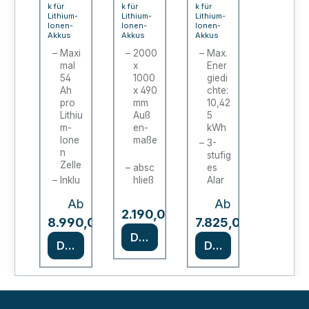
on
für
PRO
k für
k für
k für
line
Lithium-
Akku
Lithium-
CHA
Lithium-
Ionen-
Ionen-
Ionen-
XL
-
RGE
Akkus
Akkus
Akkus
Lade
Lade
/
Maxi
2000
Max.
mal
x
Ener
schr
stati
ION-
54
1000
giedi
ank
onen
PRO-
Ah
x 490
chte:
pro
/
mm
90
10,42
Lithiu
Auß
5
Akku
(2-
m-
en­
kWh
-
flüge
Ione
maße
3-
n
Lade
lig)
stufig
Zelle
absc
es
schr
Inklu
hließ
Alar
ank
sive
bare
msys
Ab
Ab
Bran
Sch
tem
Regulärer Preis:
2.190,00 €
dmel
rank­
*
*
Nach
8.990,00 €
7.825,00 €
dete
türen
VDM
Details
chnik
Details
Details
18
A
je
Stec
2499
nach
k­
4
Ausf
dose
zertif
ühru
n á
iziert
ng
230