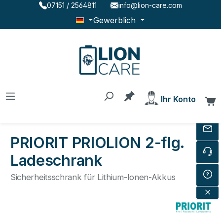
07151 / 2564811
info@lion-care.com
Zum Hauptinhalt springen
Gewerblich
Du hast 0 Produkte au
Ihr Konto
W
PRIORIT PRIOLION 2-flg.
Ladeschrank
Sicherheitsschrank für Lithium-Ionen-Akkus