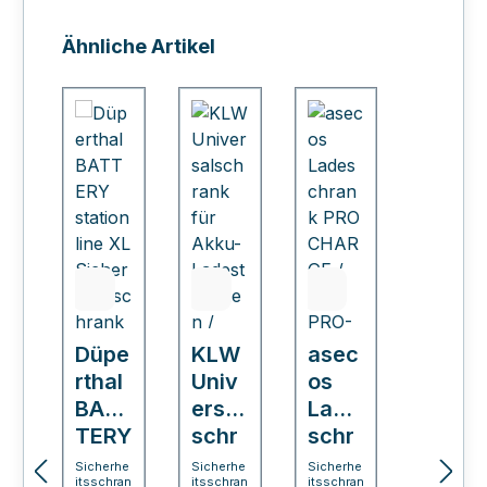
Produktgalerie überspringen
Ähnliche Artikel
Düpe
KLW
asec
rthal
Univ
os
BAT
ersal
Lade
TERY
schr
schr
stati
ank
ank
Sicherhe
Sicherhe
Sicherhe
itsschran
itsschran
itsschran