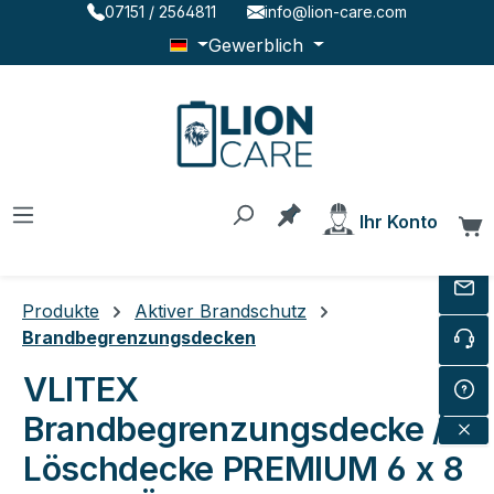
07151 / 2564811
info@lion-care.com
Zum Hauptinhalt springen
Gewerblich
Du hast 0 Produkte au
Ihr Konto
W
Produkte
Aktiver Brandschutz
Brandbegrenzungsdecken
VLITEX
Brandbegrenzungsdecke /
Löschdecke PREMIUM 6 x 8