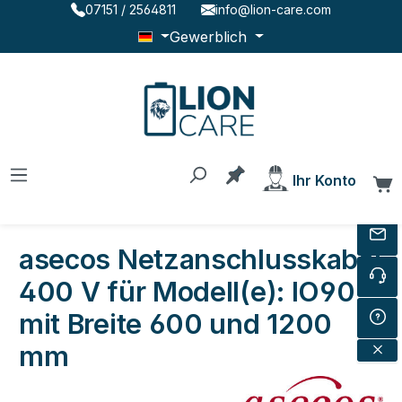
07151 / 2564811
info@lion-care.com
Zum Hauptinhalt springen
Gewerblich
Du hast 0 Produkte au
Ihr Konto
W
asecos Netzanschlusskabel
400 V für Modell(e): IO90
mit Breite 600 und 1200
mm