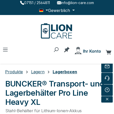
07151 / 2564811
info@lion-care.com
Zum Hauptinhalt springen
Gewerblich
Du hast 0 Produkte au
Ihr Konto
W
Produkte
Lagern
Lagerboxen
BUNCKER® Transport- und
Lagerbehälter Pro Line
Heavy XL
Stahl-Behälter für Lithium-Ionen-Akkus