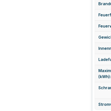
Brand
Feuerf
Feuerw
Gewich
Innen
Ladefu
Maxim
(kWh):
Schra
Strom