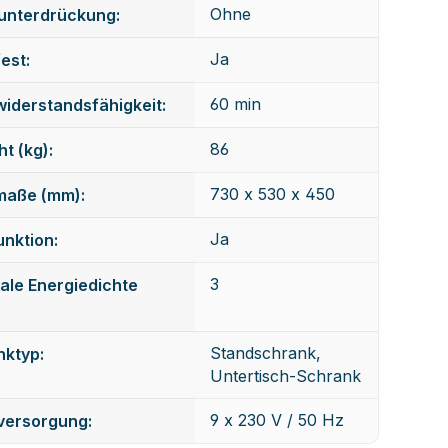
Ohne
unterdrückung:
Ja
est:
60 min
iderstandsfähigkeit:
86
t (kg):
730 x 530 x 450
maße (mm):
Ja
nktion:
3
ale Energiedichte
Standschrank,
nktyp:
Untertisch-Schrank
9 x 230 V / 50 Hz
versorgung: