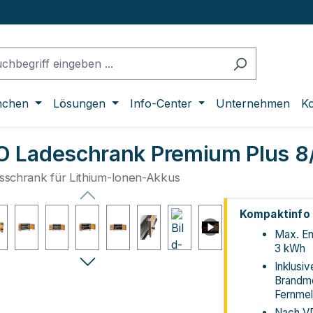
nchen
Lösungen
Info-Center
Unternehmen
Ko
 Ladeschrank Premium Plus 8/
tsschrank für Lithium-Ionen-Akkus
lerie überspringen
Kompaktinfo
Max. En
3 kWh
Inklusiv
Brandme
Fernme
Nach V