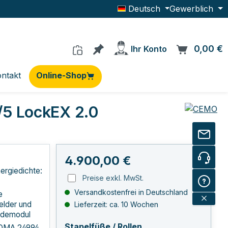
Deutsch
Gewerblich
Du hast 0 Produkte auf dem Me
0,00 €
W
Ihr Konto
ntakt
Online-Shop
5 LockEX 2.0
Regulärer Preis:
4.900,00 €
ergiedichte:
Preise exkl. MwSt.
Versandkostenfrei in Deutschland
e
lder und
Lieferzeit: ca. 10 Wochen
ldemodul
auswählen
Stapelfüße / Rollen
DMA 24994