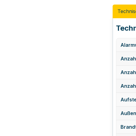
Technis
Techn
Alarmw
Anzahl
Anzah
Anzahl
Aufste
Außen
Brand