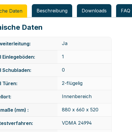
Beschreibung
Downloads
FAQ
che Daten
ische Daten
Ja
eiterleitung:
1
 Einlegeböden:
0
l Schubladen:
2-flügelig
 Türen:
Innenbereich
llort:
880 x 660 x 520
maße (mm) :
VDMA 24994
testverfahren: