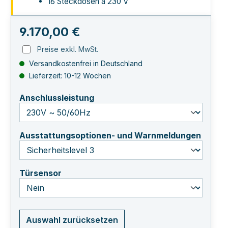
16 Steckdosen á 230 V
Regulärer Preis:
9.170,00 €
Preise exkl. MwSt.
Versandkostenfrei in Deutschland
Lieferzeit: 10-12 Wochen
auswählen
Anschlussleistung
auswä
Ausstattungsoptionen- und Warnmeldungen
auswählen
Türsensor
Auswahl zurücksetzen