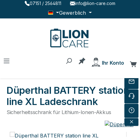
07151 / 2564811
info@lion-care.com
Zum Hauptinhalt springen
Gewerblich
Du hast 0 Produkte au
Ihr Konto
W
Düperthal BATTERY station
line XL Ladeschrank
Sicherheitsschrank für Lithium-Ionen-Akkus
Bildergalerie überspringen