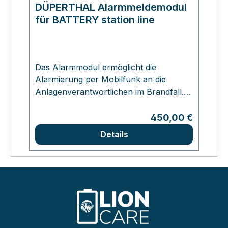
DÜPERTHAL Alarmmeldemodul
für BATTERY station line
Das Alarmmodul ermöglicht die
Alarmierung per Mobilfunk an die
Anlagenverantwortlichen im Brandfall.
Kann nur in Kombination mit
DÜPERTHAL Battery station line
Regulärer Preis:
450,00 €
Schrank bestellt werden
Details