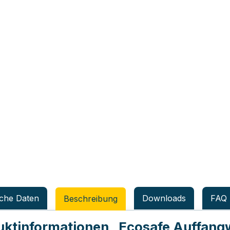
che Daten
Downloads
FAQ
Beschreibung
uktinformationen
„Ecosafe Auffan