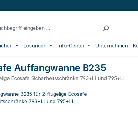
nchen
Lösungen
Info-Center
Unternehmen
Ko
afe Auffangwanne B235
gelige Ecosafe Sicherheitsschränke 793+LI und 795+LI
lerie überspringen