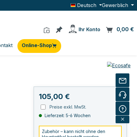
Deutsch
Gewerblich
Du hast 0 Produkte auf dem Me
0,00 €
W
Ihr Konto
ntakt
Online-Shop
Regulärer Preis:
105,00 €
Preise exkl. MwSt.
Lieferzeit: 5-6 Wochen
Zubehör – kann nicht ohne den
Hauptartikel bestellt werden