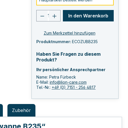
Produkt Anzahl: Gib den ge
In den Warenkorb
Zum Merkzettel hinzufügen
Produktnummer:
ECOZUBB235
Haben Sie Fragen zu diesem
Produkt?
Ihr persönlicher Ansprechpartner
Name: Petra Fürbeck
E-Mail:
info@lion-care.com
Tel.-Nr.:
+49 (0) 7151 - 256 4817
Zubehör
gwanne B235“