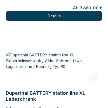
Regulärer Preis:
Ab
7.680,00 €
Details
Düperthal BATTERY station line XL
Ladeschrank