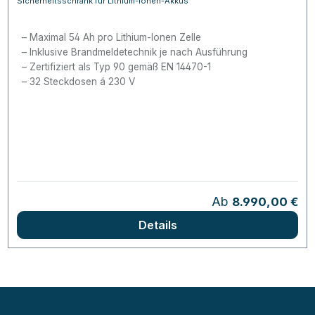
Sicherheitsschrank für Lithium-Ionen-Akkus
Maximal 54 Ah pro Lithium-Ionen Zelle
Inklusive Brandmeldetechnik je nach Ausführung
Zertifiziert als Typ 90 gemäß EN 14470-1
32 Steckdosen á 230 V
Regulärer Preis:
Ab
8.990,00 €
Details