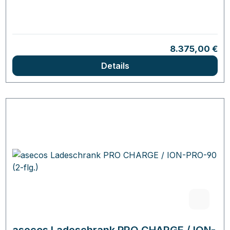
Regulärer Prei
8.375,00 €
Details
asecos Ladeschrank PRO CHARGE / ION-