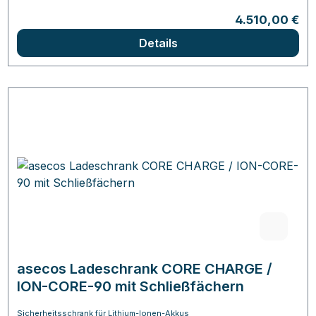
Regulärer Prei
4.510,00 €
Details
asecos Ladeschrank CORE CHARGE /
ION-CORE-90 mit Schließfächern
Sicherheitsschrank für Lithium-Ionen-Akkus