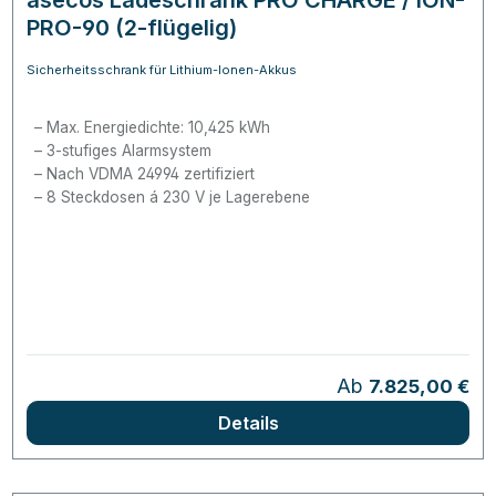
PRO-90 (2-flügelig)
Sicherheitsschrank für Lithium-Ionen-Akkus
Max. Energiedichte: 10,425 kWh
3-stufiges Alarmsystem
Nach VDMA 24994 zertifiziert
8 Steckdosen á 230 V je Lagerebene
Regulärer Preis:
Ab
7.825,00 €
Details