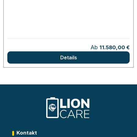
Regulärer Preis:
Ab
11.580,00 €
Details
Kontakt