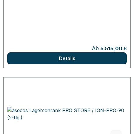
Regulärer Preis:
Ab
5.515,00 €
Details