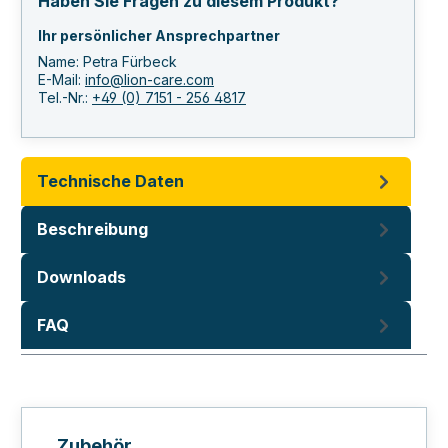
Haben Sie Fragen zu diesem Produkt?
Ihr persönlicher Ansprechpartner
Name: Petra Fürbeck
E-Mail:
info@lion-care.com
Tel.-Nr.:
+49 (0) 7151 - 256 4817
Technische Daten
Beschreibung
Downloads
FAQ
Produktgalerie überspringen
Zubehör