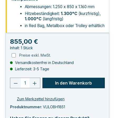
Abmessungen: 1.250 x 850 x 1.160 mm
Hitzebeständigkeit:
1.300°C
(kurzfristig),
1.000°C
(langfristig)
in Red Bag, Metallbox oder Trolley erhältlich
Regulärer Preis:
855,00 €
Inhalt:
1 Stück
Preise exkl. MwSt.
Versandkostenfrei in Deutschland
Lieferzeit: 3-5 Tage
Produkt Anzahl: Gib den gewünschten 
In den Warenkorb
Zum Merkzettel hinzufügen
Produktnummer:
VLILOBH1851