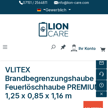
07151 / 2564811
info@lion-care.com
Zum Hauptinhalt springen
Gewerblich
Du hast 0 Produkte au
Ihr Konto
W
VLITEX
Brandbegrenzungshaube /
Feuerlöschhaube PREMIUM
1,25 x 0,85 x 1,16 m