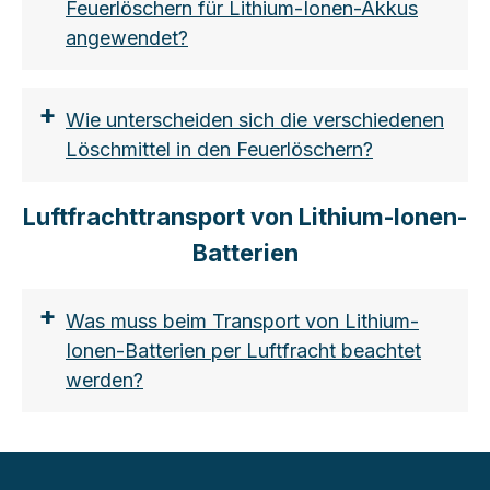
Feuerlöschern für Lithium-Ionen-Akkus
angewendet?
+
Wie unterscheiden sich die verschiedenen
Löschmittel in den Feuerlöschern?
Luftfrachttransport von Lithium-Ionen-
Batterien
https://shop.vds.de/download/vds-
3103/ccb1d439-ad9d-47cb-a2b1-
+
Was muss beim Transport von Lithium-
ace23e155610
Ionen-Batterien per Luftfracht beachtet
werden?