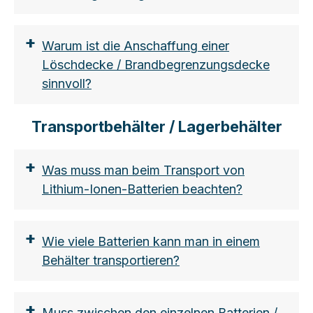
+
Warum ist die Anschaffung einer
Löschdecke / Brandbegrenzungsdecke
sinnvoll?
KFZ:
Transportbehälter / Lagerbehälter
Größere Fahrzeuge wie Kombi, SUV,
Limousine, Gabelstapler:
+
Was muss man beim Transport von
Allgemeine Anforderungen
Lithium-Ionen-Batterien beachten?
Eigenschaften wie Schlaufen, Größe
der Decke, Lagerung usw. werden
+
Wie viele Batterien kann man in einem
erwähnt.
Mittlere Fahrzeuggröße:
Behälter transportieren?
Thermische Beständigkeit
Die DIN SPEC erfordert eine minimale
https://www.lion-
ISO13591-1-Klassifizierung B. Die Fire
care.com/aktuelles/blog/brandbekaempfu
+
Muss zwischen den einzelnen Batterien /