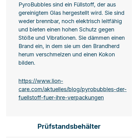
care.com/aktuelles/blog/lithium-ionen-
PyroBubbles sind ein Füllstoff, der aus
akkus-sicherer-umgang-und-richtige-
gereinigtem Glas hergestellt wird. Sie sind
lagerung
weder brennbar, noch elektrisch leitfähig
https://www.lion-
und bieten einen hohen Schutz gegen
care.com/aktuelles/blog/transportvorschri
Stöße und Vibrationen. Sie dämmen einen
ften-regeln-und-sicherheitsmassnahmen
Brand ein, in dem sie um den Brandherd
herum verschmelzen und einen Kokon
https://www.lion-
bilden.
care.com/aktuelles/blog/lithium-ionen-
akkus-sicherer-umgang-und-richtige-
https://www.lion-
lagerung
care.com/aktuelles/blog/pyrobubbles-der-
fuellstoff-fuer-ihre-verpackungen
Prüfstandsbehälter