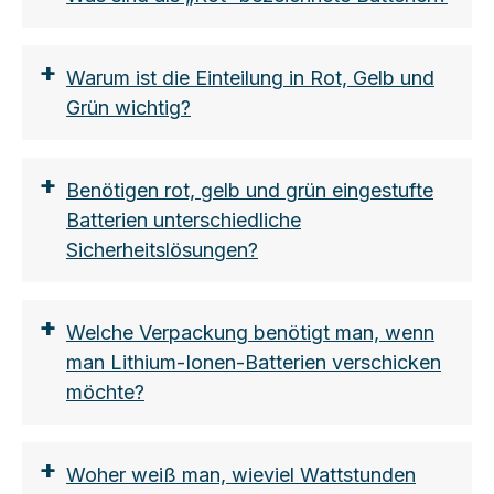
Lithium-Batterie ca. 1g, Lithium-
Knopfzellen (Autoschlüssel) oder
Photobatterien z.B. CR2
+
Warum ist die Einteilung in Rot, Gelb und
sowohl Nennenergie in Wh als auch
Grün wichtig?
Lithiumgehalt in Gramm
+
https://www.lion-
Benötigen rot, gelb und grün eingestufte
care.com/aktuelles/blog/transportvorschri
Batterien unterschiedliche
ften-regeln-und-sicherheitsmassnahmen
Sicherheitslösungen?
+
Welche Verpackung benötigt man, wenn
man Lithium-Ionen-Batterien verschicken
möchte?
+
Woher weiß man, wieviel Wattstunden