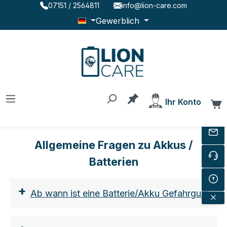
07151 / 2564811
info@lion-care.com
Zum Hauptinhalt springen
Gewerblich
Du hast 0 Produkte au
Ihr Konto
W
Allgemeine Fragen zu Akkus /
Batterien
+
Ab wann ist eine Batterie/Akku Gefahrgut?