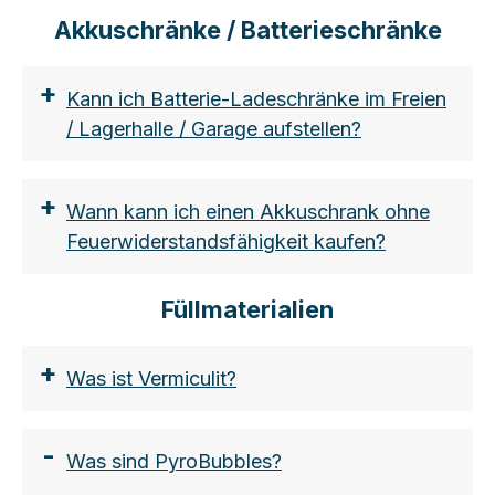
ften-regeln-und-sicherheitsmassnahmen
Akkuschränke / Batterieschränke
+
Kann ich Batterie-Ladeschränke im Freien
/ Lagerhalle / Garage aufstellen?
+
Wann kann ich einen Akkuschrank ohne
Feuerwiderstandsfähigkeit kaufen?
https://shop.vds.de/download/vds-
3103/ccb1d439-ad9d-47cb-a2b1-
Füllmaterialien
ace23e155610
+
Was ist Vermiculit?
-
Was sind PyroBubbles?
https://www.lion-