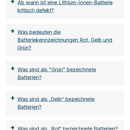
+
Ab wann ist eine Lithium-Ionen-Batterie
kritisch defekt?
+
Was bedeuten die
Batteriekennzeichnungen Rot, Gelb und
Grün?
die Nennenergie in Wattstunden (Wh)
+
Ab einem Energienennwert von mehr
Was sind als "Grün" bezeichnete
als 100 Wh werden Batterien als
Batterien?
Gefahrgut der Klasse 9 eingestuft und
unterliegen den Vorschriften des ADR.
+
Was sind als „Gelb“ bezeichnete
der Lithiumgehalt in Gramm
Batterien?
Der Grenzwert liegt hier bei 2g pro
Batterie.
Smartphone-Akku ca. 0,2-0,3g, AA-
+
Was sind als „Rot“ bezeichnete Batterien?