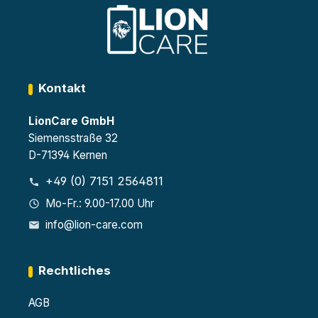
https://www.lion-
care.com/aktuelles/blog/lithium-ionen-
akkus-sicherer-umgang-und-richtige-
lagerung
Kennzeichnung als Gefahrgut
Kontakt
(Klasse 9)
: Batterien mit mehr als 100
LionCare GmbH
Wh sind immer als Gefahrgut der
Siemensstraße 32
Klasse 9 einzustufen und unterliegen
D-71394 Kernen
den umfassenden
Gefahrgutregelungen des IATA-DGR
+49 (0) 7151 2564811
und ICAO-TI.
Mo-Fr.: 9.00-17.00 Uhr
info@lion-care.com
Zulassung nur als Luftfracht
: Akkus
über 100 Wh dürfen ausschließlich in
Rechtliches
Frachtflugzeugen transportiert
werden, nicht in Passagiermaschinen.
AGB