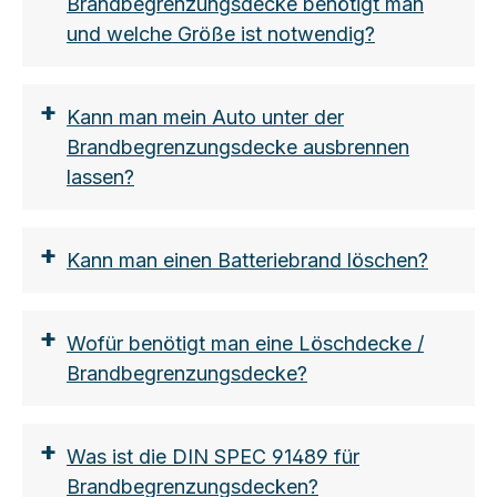
Brandbegrenzungsdecke benötigt man
care.com/aktuelles/blog/transportvorschri
und welche Größe ist notwendig?
ften-regeln-und-sicherheitsmassnahmen
+
Kann man mein Auto unter der
Brandbegrenzungsdecke ausbrennen
lassen?
+
Kann man einen Batteriebrand löschen?
+
Wofür benötigt man eine Löschdecke /
Brandbegrenzungsdecke?
+
Was ist die DIN SPEC 91489 für
Brandbegrenzungsdecken?