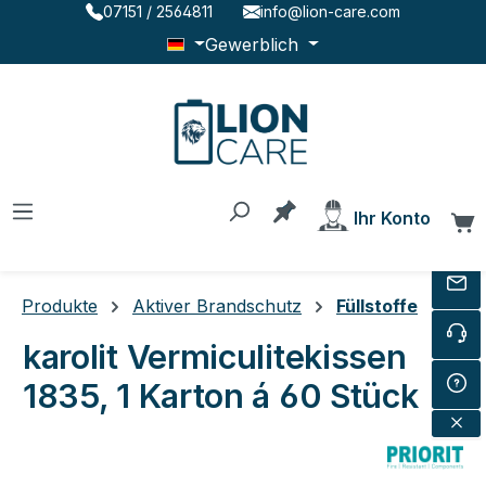
07151 / 2564811
info@lion-care.com
Zum Hauptinhalt springen
Gewerblich
Du hast 0 Produkte au
Ihr Konto
W
Produkte
Aktiver Brandschutz
Füllstoffe
karolit Vermiculitekissen
1835, 1 Karton á 60 Stück