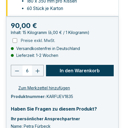
180 x 350 mm pro Kissen
60 Stück je Karton
Regulärer Preis:
90,00 €
Inhalt:
15 Kilogramm
(6,00 € / 1 Kilogramm)
Preise exkl. MwSt.
Versandkostenfrei in Deutschland
Lieferzeit: 1-2 Wochen
Produkt Anzahl: Gib den gewünschten 
In den Warenkorb
Zum Merkzettel hinzufügen
Produktnummer:
KARFUEV1835
Haben Sie Fragen zu diesem Produkt?
Ihr persönlicher Ansprechpartner
Name: Petra Fürbeck