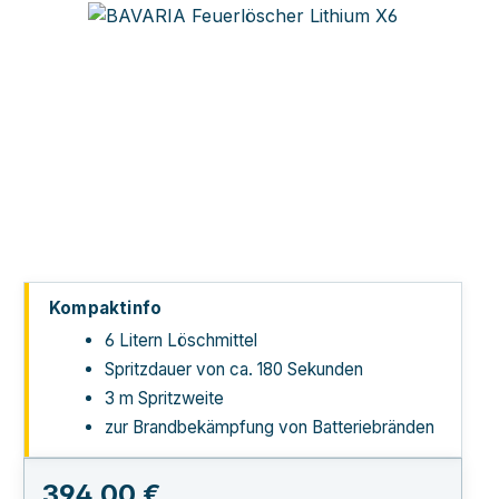
Bildergalerie überspringen
Kompaktinfo
6 Litern Löschmittel
Spritzdauer von ca. 180 Sekunden
3 m Spritzweite
zur Brandbekämpfung von Batteriebränden
Regulärer Preis:
394,00 €