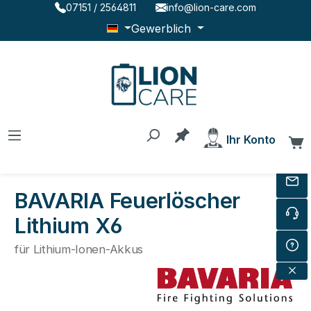
07151 / 2564811
info@lion-care.com
Zum Hauptinhalt springen
Gewerblich
Du hast 0 Produkte au
Ihr Konto
W
BAVARIA Feuerlöscher
Lithium X6
für Lithium-Ionen-Akkus