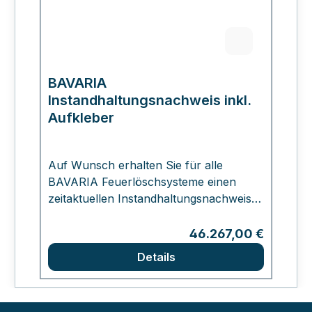
BAVARIA
Instandhaltungsnachweis inkl.
Aufkleber
Auf Wunsch erhalten Sie für alle
BAVARIA Feuerlöschsysteme einen
zeitaktuellen Instandhaltungsnachweis
inkl. Aufkleber. Der Nachweis wird direkt
auf Ihren bestellten BAVARIA-Löscher
Regulärer Preis:
46.267,00 €
aufgebracht.
Details