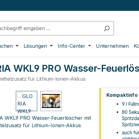
nchen
Lösungen
Info-Center
Unternehmen
Ko
IA WKL9 PRO Wasser-Feuerlös
mittelzusatz für Lithium-Ionen-Akkus
lerie überspringen
Kompaktinfo
9 l Fül
80 Sek
Spritzd
Spritzw
auch für
elektri