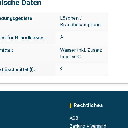
ische Daten
Löschen /
dungsgebiete:
Brandbekämpfung
A
et für Brandklasse:
Wasser inkl. Zusatz
ittel:
Imprex-C
9
Löschmittel (l):
Rechtliches
AGB
Zahlung + Versand