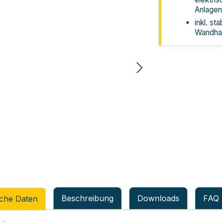
Anlagen
inkl. st
Wandhal
Beschreibung
Downloads
FAQ
che Daten