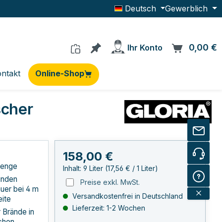
Deutsch
Gewerblich
Du hast 0 Produkte auf dem Me
0,00 €
W
Ihr Konto
ntakt
Online-Shop
cher
Regulärer Preis:
158,00 €
lmenge
Inhalt:
9 Liter
(17,56 € / 1 Liter)
unden
Preise exkl. MwSt.
auer bei 4 m
Versandkostenfrei in Deutschland
eite
Lieferzeit: 1-2 Wochen
 Brände in
schen