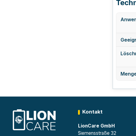
Techn
Anwen
Geeign
Löschm
Menge 
Kontakt
LionCare GmbH
Siemensstraße 32