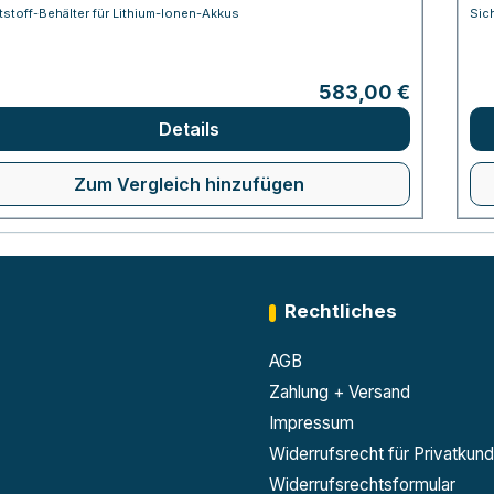
stoff-Behälter für Lithium-Ionen-Akkus
Sic
Regulärer Preis:
583,00 €
Details
Zum Vergleich hinzufügen
Rechtliches
AGB
Zahlung + Versand
Impressum
Widerrufsrecht für Privatkun
Widerrufsrechtsformular