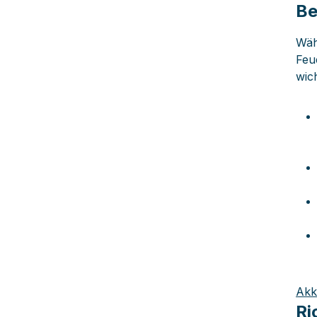
Be
Wäh
Feu
wich
Akk
Ri