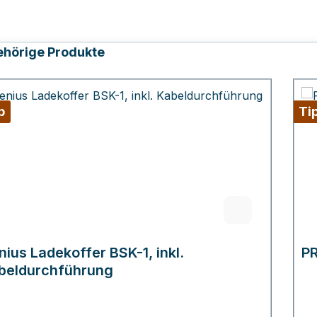
ktgalerie überspringen
hörige Produkte
p
Ti
ius Ladekoffer BSK-1, inkl.
PR
beldurchführung