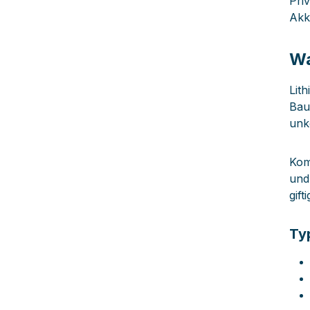
Pri
Akk
Wa
Lit
Bau
unko
Kom
und
gif
Ty