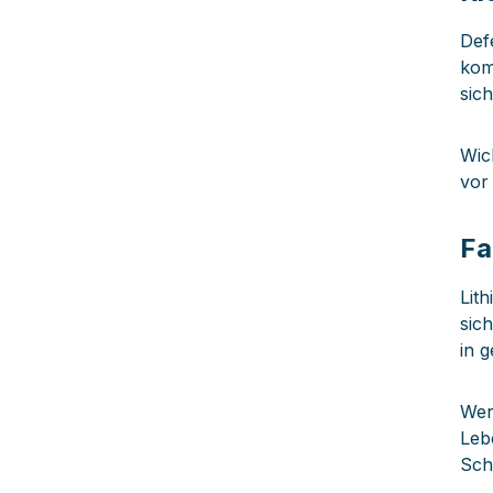
Def
kom
sic
Wic
vor
Fa
Lit
sic
in 
Wer
Leb
Sch