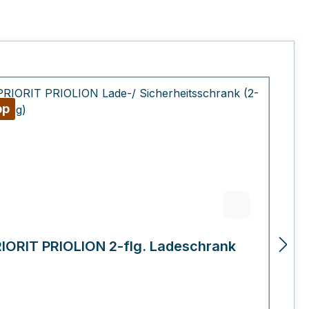
pp
T
IORIT PRIOLION 2-flg. Ladeschrank
P