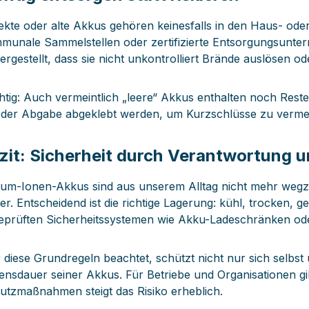
ekte oder alte Akkus gehören keinesfalls in den Haus- ode
munale Sammelstellen oder zertifizierte Entsorgungsunte
hergestellt, dass sie nicht unkontrolliert Brände auslösen o
htig: Auch vermeintlich „leere“ Akkus enthalten noch Reste
 der Abgabe abgeklebt werden, um Kurzschlüsse zu verme
zit: Sicherheit durch Verantwortung
hium-Ionen-Akkus sind aus unserem Alltag nicht mehr w
her. Entscheidend ist die richtige Lagerung: kühl, trocken,
geprüften Sicherheitssystemen wie Akku-Ladeschränken o
 diese Grundregeln beachtet, schützt nicht nur sich selbst
ensdauer seiner Akkus. Für Betriebe und Organisationen gi
utzmaßnahmen steigt das Risiko erheblich.