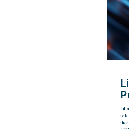
L
P
Lit
ode
die