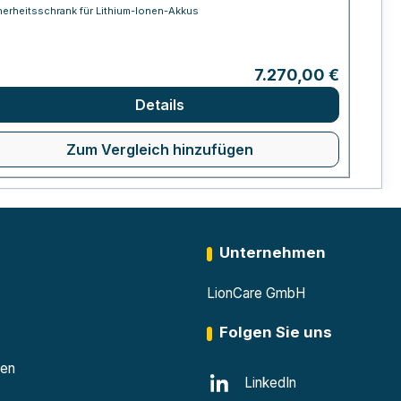
herheitsschrank für Lithium-Ionen-Akkus
Regulärer Preis:
7.270,00 €
Details
Zum Vergleich hinzufügen
Unternehmen
LionCare GmbH
Folgen Sie uns
den
LinkedIn