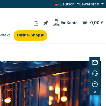
Deutsch
Gewerblich
Du hast 0 Produkte auf dem Me
0,00 €
W
Ihr Konto
ntakt
Online-Shop